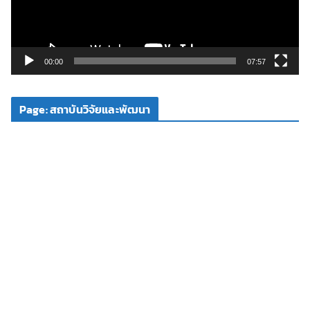
ไ
ฟ
ล์
วิ
00:00
07:57
ดี
โ
Page: สถาบันวิจัยและพัฒนา
อ