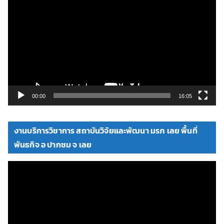
ว
เ
ล่
น
ไ
ฟ
ล์
วิ
00:00
16:05
ดี
โ
งานบริการวิชาการ สถาบันวิจัยและพัฒนา มรภ เลย พื้นที่
อ
พันธกิจ อ ปากชม จ เลย
ตั
ว
เ
ล่
น