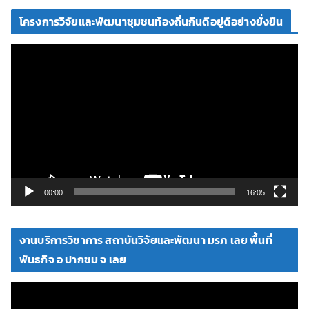
โครงการวิจัยและพัฒนาชุมชนท้องถิ่นกินดีอยู่ดีอย่างยั่งยืน
ตั
ว
เ
ล่
น
ไ
ฟ
ล์
วิ
00:00
16:05
ดี
โ
งานบริการวิชาการ สถาบันวิจัยและพัฒนา มรภ เลย พื้นที่
อ
พันธกิจ อ ปากชม จ เลย
ตั
ว