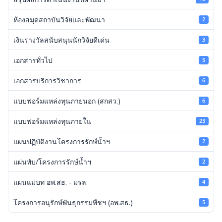
ห้องสมุดสถาบันวิจัยและพัฒนา
2
เงินรางวัลสนับสนุนนักวิจัยดีเด่น
3
เอกสารทั่วไป
5
เอกสารบริการวิชาการ
6
แบบฟอร์มแหล่งทุนภายนอก (สกสว.)
6
แบบฟอร์มแหล่งทุนภายใน
23
แผนปฏิบัติงานโครงการรักษ์น้ำฯ
2
แผ่นพับ/โครงการรักษ์น้ำฯ
2
แผนแม่บท อพ.สธ. - มรล.
4
โครงการอนุรักษ์พันธุกรรมพืชฯ (อพ.สธ.)
5