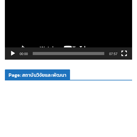
เ
ล่
น
ไ
ฟ
ล์
วิ
00:00
07:57
ดี
โ
Page: สถาบันวิจัยและพัฒนา
อ