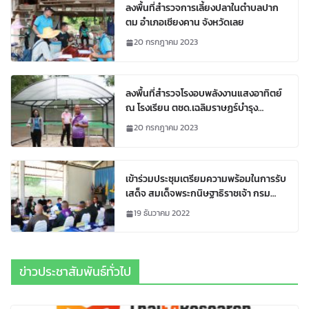
ลงพื้นที่สำรวจการเลี้ยงปลาในตำบลปาก
ตม อำเภอเชียงคาน จังหวัดเลย
20 กรกฎาคม 2023
ลงพื้นที่สำรวจโรงอบพลังงานแสงอาทิตย์
ณ โรงเรียน ตชด.เฉลิมราษฏร์บำรุง
อ.ด่านซ้าย จ.เลย
20 กรกฎาคม 2023
เข้าร่วมประชุมเตรียมความพร้อมในการรับ
เสด็จ สมเด็จพระกนิษฐาธิราชเจ้า กรม
สมเด็จพระเทพรัตนราชสุดาฯ สยามบรม
19 ธันวาคม 2022
ราชกุมารี
ข่าวประชาสัมพันธ์ทั่วไป