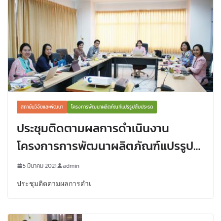
สถาบันวิจัยและพัฒนา
โครงการพัฒนาผลิตภัณฑ์แปรรูปสับประรด
ประชุมติดตามผลการดำเนินงาน
โครงการการพัฒนาผลิตภัณฑ์แปรรูป
สับปะรดและช่องทางการตลาดเพื่อเพิ่ม
5 มีนาคม 2021
admin
รายได้ให้กับเกษตรกร อำเภอภูเรือ
ประชุมติดตามผลการดำเ
จังหวัดเลย นอกจากนี้ได้ video
conference กับทีมหัวหน้าแต่ละหมู่บ้าน