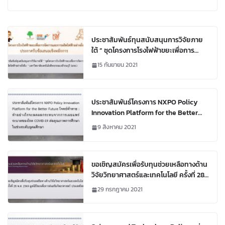
บัญชีนวัตกรรมไทย : ด้านสิ่งแวดล้อม
ประชาสัมพันธ์ทุนสนับสนุนการวิจัยภาย
ใต้ “ ชุดโครงการโรงไฟฟ้าขยะเพื่อการ
จัดการและการผลิตไฟฟ้าอย่างยั่งยืน ”
15 กันยายน 2021
มหาวิทยาลัยเทคโนโลยีพระจอมเกล้า
ธนบุรี (มจธ.)
ประชาสัมพันธ์โครงการ NXPO Policy
Innovation Platform for the Better
Future โจทย์ท้าทาย : ทำอย่างไรจะลดผลก
9 สิงหาคม 2021
ระทบจากการเผยแพร่ระบาดของโรค
COVID-19 ต่อคุณภาพการศึกษาในช่วง
ระดับอุดมศึกษา
ขอเชิญสมัครเพื่อรับทุนช่วยเหลือทางด้าน
วิจัยวิทยาศาสตร์และเทคโนโลยี ครั้งที่ 28
พ.ศ. 2564 มูลนิธิโทเรเพื่อการส่งเสริม
29 กรกฎาคม 2021
วิทยาศาสตร์ ประเทศไทย (TTSF)