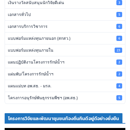
เงินรางวัลสนับสนุนนักวิจัยดีเด่น
3
เอกสารทั่วไป
5
เอกสารบริการวิชาการ
6
แบบฟอร์มแหล่งทุนภายนอก (สกสว.)
6
แบบฟอร์มแหล่งทุนภายใน
23
แผนปฏิบัติงานโครงการรักษ์น้ำฯ
2
แผ่นพับ/โครงการรักษ์น้ำฯ
2
แผนแม่บท อพ.สธ. - มรล.
4
โครงการอนุรักษ์พันธุกรรมพืชฯ (อพ.สธ.)
5
โครงการวิจัยและพัฒนาชุมชนท้องถิ่นกินดีอยู่ดีอย่างยั่งยืน