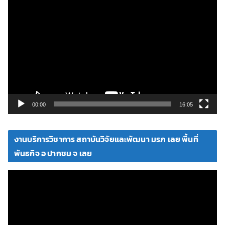
ตั
ว
เ
ล่
น
ไ
ฟ
ล์
วิ
00:00
16:05
ดี
โ
งานบริการวิชาการ สถาบันวิจัยและพัฒนา มรภ เลย พื้นที่
อ
พันธกิจ อ ปากชม จ เลย
ตั
ว
เ
ล่