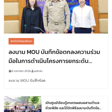
สถาบันวิจัยและพัฒนา
ลงนาม MOU บันทึกข้อตกลงความร่วม
มือในการดำเนินโครงการยกระดับ
สถานะทางสังคมและเศรษฐกิจของครัว
8 เมษายน 2026
admin
เรือนยากจนด้วยเทคโนโลยีและ
ลงนาม MOU บันทึกข้อต
นวัตกรรมจังหวัดเลย
เปิดศูนย์เรียนรู้เกษตรผสมผสานตำบล
ห้วยพิชัย และได้จัดพิธีลงนามบันทึกข้อ