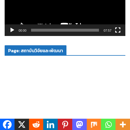
น
ไ
ฟ
ล์
วิ
00:00
07:57
ดี
โ
Page: สถาบันวิจัยและพัฒนา
อ