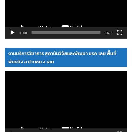
น
ไ
ฟ
ล์
วิ
00:00
16:05
ดี
โ
งานบริการวิชาการ สถาบันวิจัยและพัฒนา มรภ เลย พื้นที่
อ
พันธกิจ อ ปากชม จ เลย
ตั
ว
เ
ล่
น
ไ
ฟ
ล์