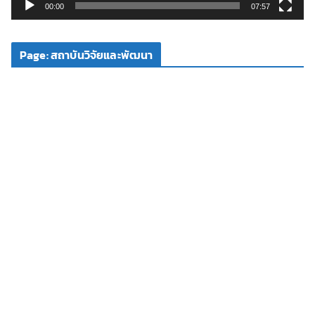
วิ
00:00
07:57
ดี
โ
Page: สถาบันวิจัยและพัฒนา
อ