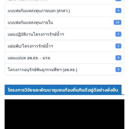
แบบฟอร์มแหล่งทุนภายนอก (สกสว.)
6
แบบฟอร์มแหล่งทุนภายใน
23
แผนปฏิบัติงานโครงการรักษ์น้ำฯ
2
แผ่นพับ/โครงการรักษ์น้ำฯ
2
แผนแม่บท อพ.สธ. - มรล.
4
โครงการอนุรักษ์พันธุกรรมพืชฯ (อพ.สธ.)
5
โครงการวิจัยและพัฒนาชุมชนท้องถิ่นกินดีอยู่ดีอย่างยั่งยืน
ตั
ว
เ
ล่