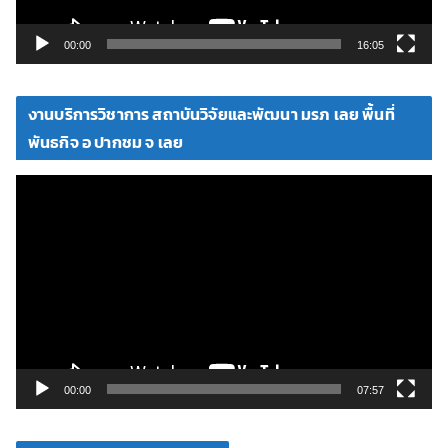
ล์
วิ
00:00
16:05
ดี
โ
งานบริการวิชาการ สถาบันวิจัยและพัฒนา มรภ เลย พื้นที่
อ
พันธกิจ อ ปากชม จ เลย
ตั
ว
เ
ล่
น
ไ
ฟ
ล์
วิ
00:00
07:57
ดี
โ