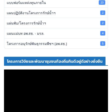
แบบฟอร์มแหล่งทุนภายใน
23
แผนปฏิบัติงานโครงการรักษ์น้ำฯ
2
แผ่นพับ/โครงการรักษ์น้ำฯ
2
แผนแม่บท อพ.สธ. - มรล.
4
โครงการอนุรักษ์พันธุกรรมพืชฯ (อพ.สธ.)
5
โครงการวิจัยและพัฒนาชุมชนท้องถิ่นกินดีอยู่ดีอย่างยั่งยืน
ตั
ว
เ
ล่
น
ไ
ฟ