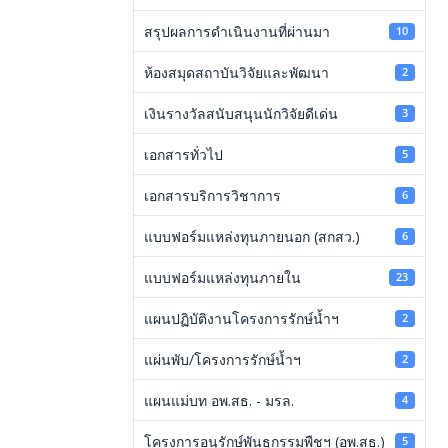
สรุปผลการดำเนินงานที่ผ่านมา
10
ห้องสมุดสถาบันวิจัยและพัฒนา
2
เงินรางวัลสนับสนุนนักวิจัยดีเด่น
3
เอกสารทั่วไป
5
เอกสารบริการวิชาการ
6
แบบฟอร์มแหล่งทุนภายนอก (สกสว.)
6
แบบฟอร์มแหล่งทุนภายใน
23
แผนปฏิบัติงานโครงการรักษ์น้ำฯ
2
แผ่นพับ/โครงการรักษ์น้ำฯ
2
แผนแม่บท อพ.สธ. - มรล.
4
โครงการอนุรักษ์พันธุกรรมพืชฯ (อพ.สธ.)
5