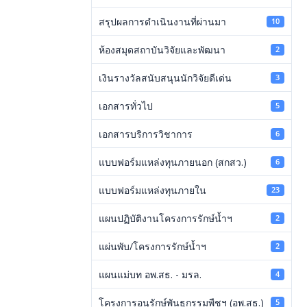
สรุปผลการดำเนินงานที่ผ่านมา
10
ห้องสมุดสถาบันวิจัยและพัฒนา
2
เงินรางวัลสนับสนุนนักวิจัยดีเด่น
3
เอกสารทั่วไป
5
เอกสารบริการวิชาการ
6
แบบฟอร์มแหล่งทุนภายนอก (สกสว.)
6
แบบฟอร์มแหล่งทุนภายใน
23
แผนปฏิบัติงานโครงการรักษ์น้ำฯ
2
แผ่นพับ/โครงการรักษ์น้ำฯ
2
แผนแม่บท อพ.สธ. - มรล.
4
โครงการอนุรักษ์พันธุกรรมพืชฯ (อพ.สธ.)
5