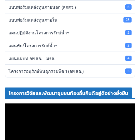
แบบฟอร์มแหล่งทุนภายนอก (สกสว.)
6
แบบฟอร์มแหล่งทุนภายใน
23
แผนปฏิบัติงานโครงการรักษ์น้ำฯ
2
แผ่นพับ/โครงการรักษ์น้ำฯ
2
แผนแม่บท อพ.สธ. - มรล.
4
โครงการอนุรักษ์พันธุกรรมพืชฯ (อพ.สธ.)
5
โครงการวิจัยและพัฒนาชุมชนท้องถิ่นกินดีอยู่ดีอย่างยั่งยืน
ตั
ว
เ
ล่
น