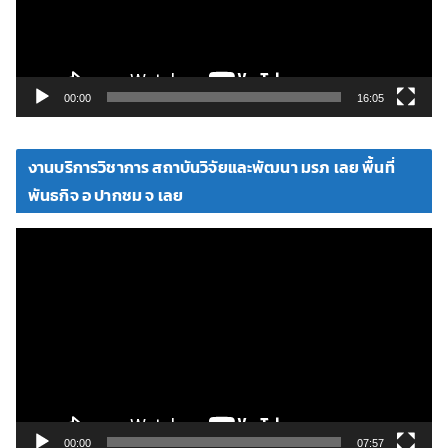
ไ
ฟ
ล์
วิ
00:00
16:05
ดี
โ
งานบริการวิชาการ สถาบันวิจัยและพัฒนา มรภ เลย พื้นที่
อ
พันธกิจ อ ปากชม จ เลย
ตั
ว
เ
ล่
น
ไ
ฟ
ล์
วิ
00:00
07:57