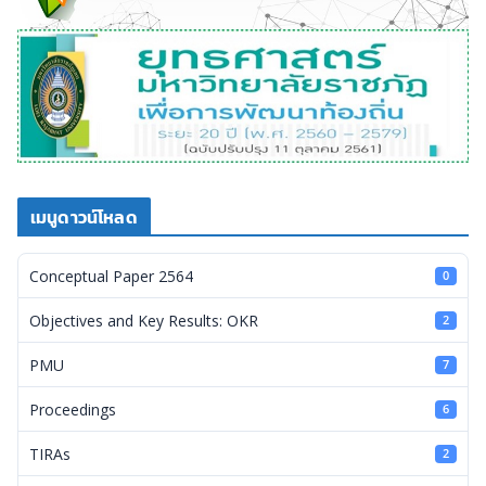
เมนูดาวน์โหลด
Conceptual Paper 2564
0
Objectives and Key Results: OKR
2
PMU
7
Proceedings
6
TIRAs
2