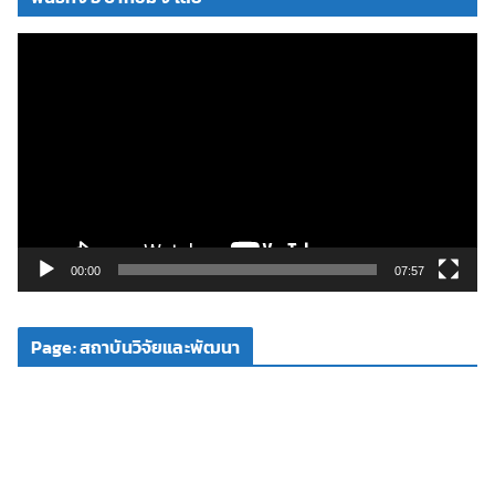
ตั
ว
เ
ล่
น
ไ
ฟ
ล์
วิ
00:00
07:57
ดี
โ
Page: สถาบันวิจัยและพัฒนา
อ