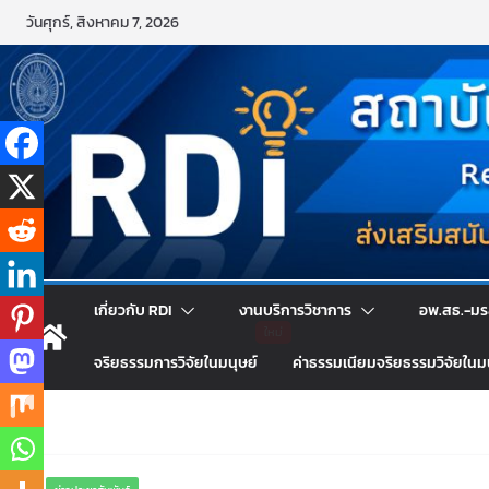
Skip
วันศุกร์, สิงหาคม 7, 2026
to
content
เกี่ยวกับ RDI
งานบริการวิชาการ
อพ.สธ.-มร
จริยธรรมการวิจัยในมนุษย์
ค่าธรรมเนียมจริยธรรมวิจัยในม