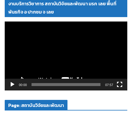
งานบริการวิชาการ สถาบันวิจัยและพัฒนา มรภ เลย พื้นที่
อ
พันธกิจ อ ปากชม จ เลย
ตั
ว
เ
ล่
น
ไ
ฟ
ล์
วิ
00:00
07:57
ดี
โ
Page: สถาบันวิจัยและพัฒนา
อ