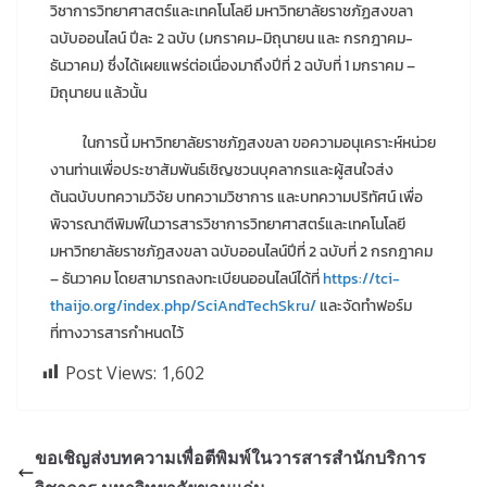
วิชาการวิทยาศาสตร์และเทคโนโลยี มหาวิทยาลัยราชภัฏสงขลา
ฉบับออนไลน์ ปีละ 2 ฉบับ (มกราคม-มิถุนายน และ กรกฎาคม-
ธันวาคม) ซึ่งได้เผยแพร่ต่อเนื่องมาถึงปีที่ 2 ฉบับที่ 1 มกราคม –
มิถุนายน แล้วนั้น
ในการนี้ มหาวิทยาลัยราชภัฏสงขลา ขอความอนุเคราะห์หน่วย
งานท่านเพื่อประชาสัมพันธ์เชิญชวนบุคลากรและผู้สนใจส่ง
ต้นฉบับบทความวิจัย บทความวิชาการ และบทความปริทัศน์ เพื่อ
พิจารณาตีพิมพ์ในวารสารวิชาการวิทยาศาสตร์และเทคโนโลยี
มหาวิทยาลัยราชภัฏสงขลา ฉบับออนไลน์ปีที่ 2 ฉบับที่ 2 กรกฎาคม
– ธันวาคม โดยสามารถลงทะเบียนออนไลน์ได้ที่
https://tci-
thaijo.org/index.php/SciAndTechSkru/
และจัดทำฟอร์ม
ที่ทางวารสารกำหนดไว้
Post Views:
1,602
ขอเชิญส่งบทความเพื่อตีพิมพ์ในวารสารสำนักบริการ