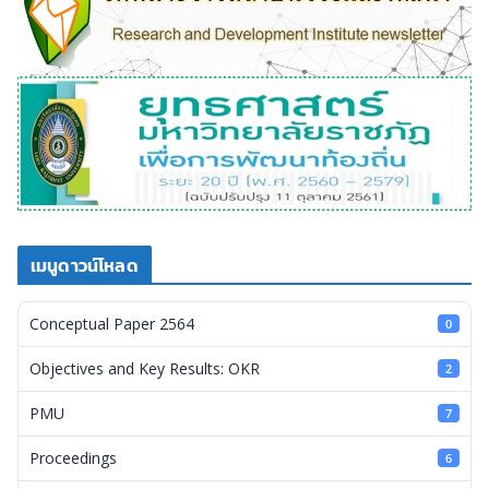
เมนูดาวน์โหลด
Conceptual Paper 2564
0
Objectives and Key Results: OKR
2
PMU
7
Proceedings
6