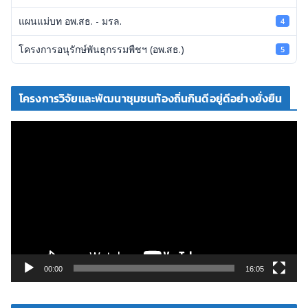
แผนแม่บท อพ.สธ. - มรล.
4
โครงการอนุรักษ์พันธุกรรมพืชฯ (อพ.สธ.)
5
โครงการวิจัยและพัฒนาชุมชนท้องถิ่นกินดีอยู่ดีอย่างยั่งยืน
ตั
ว
เ
ล่
น
ไ
ฟ
ล์
วิ
00:00
16:05
ดี
โ