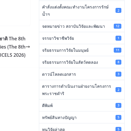
คำสั่งแต่งตั้งคณะทำงานโครงการรักษ์
2
น้ำฯ
จดหมายข่าว สถาบันวิจัยและพัฒนา
12
จรรยาวิชาชีพวิจัย
าติ The 8th
1
ies (The 8th
จริยธรรมการวิจัยในมนุษย์
11
ICELS 2026)
จริยธรรมการวิจัยในสัตว์ทดลอง
8
ดาวน์โหลดเอกสาร
3
ตารางการดำเนินงานฝ่ายงานโครงการ
2
พระราชดำริ
ตีพิมพ์
3
ทรัพย์สินทางปัญญา
5
ทุนวิจัยล่าสุด
5