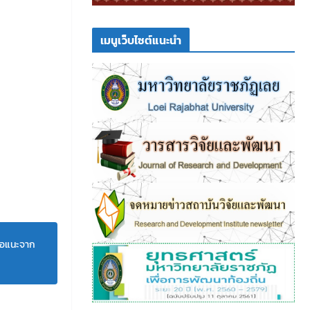
เมนูเว็บไซต์แนะนำ
สนอแนะจาก