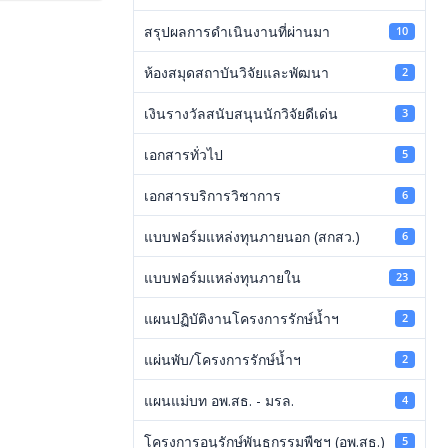
สรุปผลการดำเนินงานที่ผ่านมา
10
ห้องสมุดสถาบันวิจัยและพัฒนา
2
เงินรางวัลสนับสนุนนักวิจัยดีเด่น
3
เอกสารทั่วไป
5
เอกสารบริการวิชาการ
6
แบบฟอร์มแหล่งทุนภายนอก (สกสว.)
6
แบบฟอร์มแหล่งทุนภายใน
23
แผนปฏิบัติงานโครงการรักษ์น้ำฯ
2
แผ่นพับ/โครงการรักษ์น้ำฯ
2
แผนแม่บท อพ.สธ. - มรล.
4
โครงการอนุรักษ์พันธุกรรมพืชฯ (อพ.สธ.)
5