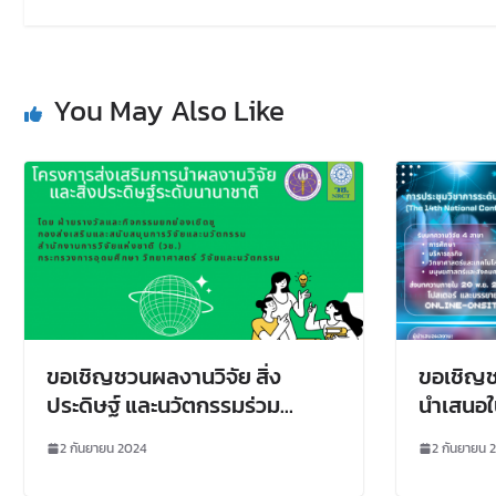
You May Also Like
ขอเชิญชวนผลงานวิจัย สิ่ง
ขอเชิญช
ประดิษฐ์ และนวัตกรรมร่วม
นำเสนอใ
ประกวดและจัดแสดงในเวที
ระดับชา
2 กันยายน 2024
2 กันยายน 
นานาชาติ
บริหารวิ
ที่ 14