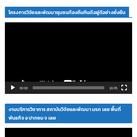
โครงการวิจัยและพัฒนาชุมชนท้องถิ่นกินดีอยู่ดีอย่างยั่งยืน
ตั
ว
เ
ล่
น
ไ
ฟ
ล์
วิ
00:00
16:05
ดี
โ
งานบริการวิชาการ สถาบันวิจัยและพัฒนา มรภ เลย พื้นที่
อ
พันธกิจ อ ปากชม จ เลย
ตั