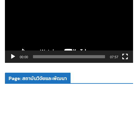
ว
เ
ล่
น
ไ
ฟ
ล์
วิ
00:00
07:57
ดี
โ
Page: สถาบันวิจัยและพัฒนา
อ