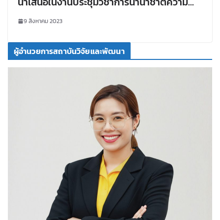
นำเสนอในงานประชุมวิชาการนานาชาติความ
หลากหลายทางชีวภาพ พ.ศ. 2566
9 สิงหาคม 2023
(International Conference on
Biodiversity 2023: IBD2023)
ผู้อำนวยการสถาบันวิจัยและพัฒนา