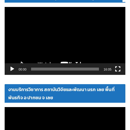
ตั
ว
เ
ล่
น
ไ
ฟ
ล์
วิ
00:00
16:05
ดี
โ
งานบริการวิชาการ สถาบันวิจัยและพัฒนา มรภ เลย พื้นที่
อ
พันธกิจ อ ปากชม จ เลย
ตั
ว
เ