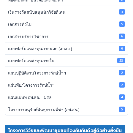
เงินรางวัลสนับสนุนนักวิจัยดีเด่น
3
เอกสารทั่วไป
5
เอกสารบริการวิชาการ
6
แบบฟอร์มแหล่งทุนภายนอก (สกสว.)
6
แบบฟอร์มแหล่งทุนภายใน
23
แผนปฏิบัติงานโครงการรักษ์น้ำฯ
2
แผ่นพับ/โครงการรักษ์น้ำฯ
2
แผนแม่บท อพ.สธ. - มรล.
4
โครงการอนุรักษ์พันธุกรรมพืชฯ (อพ.สธ.)
5
โครงการวิจัยและพัฒนาชุมชนท้องถิ่นกินดีอยู่ดีอย่างยั่งยืน