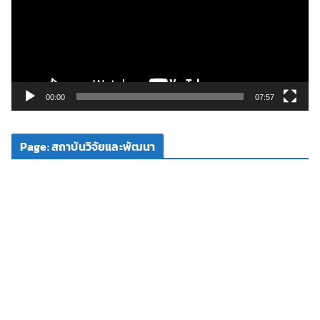
ล่
น
ไ
ฟ
ล์
วิ
00:00
07:57
ดี
โ
Page: สถาบันวิจัยและพัฒนา
อ