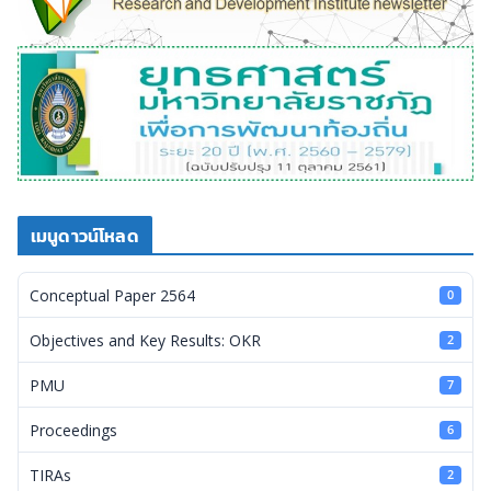
เมนูดาวน์โหลด
Conceptual Paper 2564
0
Objectives and Key Results: OKR
2
PMU
7
Proceedings
6
TIRAs
2