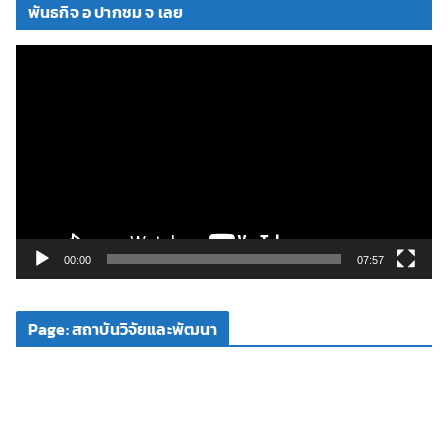
พันธกิจ อ ปากชม จ เลย
ตั
ว
เ
ล่
น
ไ
ฟ
ล์
วิ
00:00
07:57
ดี
โ
Page: สถาบันวิจัยและพัฒนา
อ