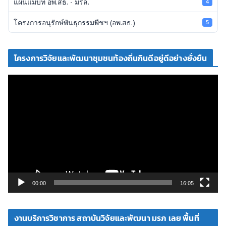
แผนแม่บท อพ.สธ. - มรล.
4
โครงการอนุรักษ์พันธุกรรมพืชฯ (อพ.สธ.)
5
โครงการวิจัยและพัฒนาชุมชนท้องถิ่นกินดีอยู่ดีอย่างยั่งยืน
ตั
ว
เ
ล่
น
ไ
ฟ
ล์
วิ
00:00
16:05
ดี
โ
งานบริการวิชาการ สถาบันวิจัยและพัฒนา มรภ เลย พื้นที่
อ