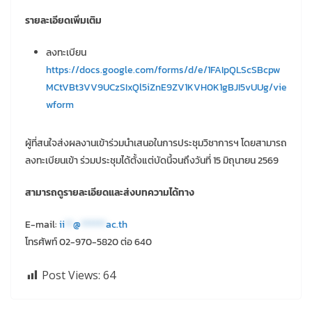
รายละเอียดเพิ่มเติม
ลงทะเบียน
https://docs.google.com/forms/d/e/1FAIpQLScSBcpw
MCtVBt3VV9UCzSIxQl5iZnE9ZV1KVH0K1gBJI5vUUg/vie
wform
ผู้ที่สนใจส่งผลงานเข้าร่วมนำเสนอในการประชุมวิชาการฯ โดยสามารถ
ลงทะเบียนเข้า ร่วมประชุมได้ตั้งแต่บัดนี้จนถึงวันที่ 15 มิถุนายน 2569
สามารถดูรายละเอียดและส่งบทความได้ทาง
E-mail:
ii
**
@
******
ac.th
โทรศัพท์ 02-970-5820 ต่อ 640
Post Views:
64