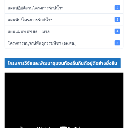
แผนปฏิบัติงานโครงการรักษ์น้ำฯ
2
แผ่นพับ/โครงการรักษ์น้ำฯ
2
แผนแม่บท อพ.สธ. - มรล.
4
โครงการอนุรักษ์พันธุกรรมพืชฯ (อพ.สธ.)
5
โครงการวิจัยและพัฒนาชุมชนท้องถิ่นกินดีอยู่ดีอย่างยั่งยืน
ตั
ว
เ
ล่
น
ไ
ฟ
ล์