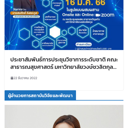
ประชาสัมพันธ์การประชุมวิชาการระดับชาติ คณะ
สาธารณสุขศาสตร์ มหาวิทยาลัยวงษ์ชวลิตกุล
ครั้งที่ 3: “สาธารณสุขยุคใหม่ภายใต้ร่ม
22 ธันวาคม 2022
มหาดไทย” The 3rd National Conference on
Health Research and Innovation 2023
ผู้อำนวยการสถาบันวิจัยและพัฒนา
(3rd# NCHRI 2023)