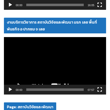
วิ
00:00
16:05
ดี
โ
งานบริการวิชาการ สถาบันวิจัยและพัฒนา มรภ เลย พื้นที่
อ
พันธกิจ อ ปากชม จ เลย
ตั
ว
เ
ล่
น
ไ
ฟ
ล์
วิ
00:00
07:57
ดี
โ
Page: สถาบันวิจัยและพัฒนา
อ