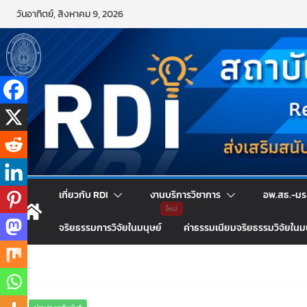
Skip
วันอาทิตย์, สิงหาคม 9, 2026
to
content
เกี่ยวกับ RDI
งานบริการวิชาการ
อพ.สธ.-มร
จริยธรรมการวิจัยในมนุษย์
ค่าธรรมเนียมจริยธรรมวิจัยในม