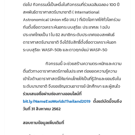
ต่อไป กิจกรรมนี้เป็นหนึ่งในกิจกรรมที่ร่วมเฉลิมฉลอง 100 ปี
สหพันธ์ดาราศาสตร์นานาชาติ ( International
Astronomical Union หรือ IAU ) ที่เปิดโอกาศให้ทั่วโลกร่วม
กันตั้งชื่อดาวเคราะห์นอกระบบสุริยะ ประเทศละ 1 ฉบับ
ประเทศไทยเป็น 1 ใน 82 สมาชิกระดับประเทศของสหพันธ์
ดาราศาสตร์นานาชาติ จึงได้รับสิทธิ์ตั้งชื่อดาวเคราะห์นอก
ระบบสุริยะ WASP-50b และดาวฤกษ์แม่ WASP-50
กิจกรรมนี้ จะช่วยสร้างความตระหนักและความ
ตื่นตัวทางดาราศาสตร์ภายในประเทศ ต่อยอดความรู้ความ
เข้าใจด้านดาราศาสตร์ให้แก่คนไทยให้เป็นที่รู้จักและยอมรับใน
ระดับนานาชาติ จึงขอเชิญชวนอาจารย์ นักศึกษา และผู้สนใจ
ร่วมเสนอชื่อผ่านช่องทางออนไลน์ที่
bit.ly/NameExoWorldsThailand2019
ตั้งแต่บัดนี้จนถึง
วันที่ 31 สิงหาคม 2562
สอบถามข้อมูลเพิ่มเติมที่