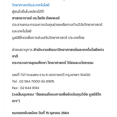
วิทยาศาสตร์และเทคโนโลยี
ผู้สนใจยื่นใบสมัครได้ที่ :
ศาสตราจารย์ ดร.ไพรัช ธัชยพงษ์
ประธานคณะกรรมการเงินทุนช่วยเหลือทางด้านวิจัยวิทยาศาสตร์
และเทคโนโลยี
มูลนิธิโทเรเพื่อการส่งเสริมวิทยาศาสตร์ ประเทศไทย
ฝ่ายเลขานุการ
สำนักงานพัฒนาวิทยาศาสตร์และเทคโนโลยีแห่ง
ชาติ
กระทรวงการอุดมศึกษา วิทยาศาสตร์ วิจัยและนวัตกรรม
เลขที่ 73/1 ถนนพระราม 6 เขตราชเทวี กรุงเทพฯ 10400
Tel : 02 564 7000 ต่อ 81815
Fax : 02 644 8134
(วงเล็บมุมซอง “ข้อเสนอโครงการเพื่อรับเงินทุนวิจัย มูลนิธิโท
เรฯ”)
หมดเขตรับสมัคร วันที่ 15 ตุลาคม 2564