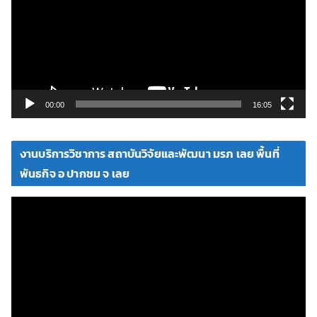
ล่
น
ไ
ฟ
ล์
วิ
00:00
16:05
ดี
โ
งานบริการวิชาการ สถาบันวิจัยและพัฒนา มรภ เลย พื้นที่
อ
พันธกิจ อ ปากชม จ เลย
ตั
ว
เ
ล่
น
ไ
ฟ