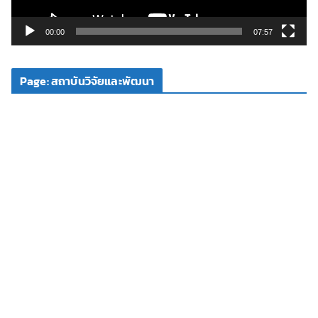
ล์
วิ
00:00
07:57
ดี
โ
Page: สถาบันวิจัยและพัฒนา
อ