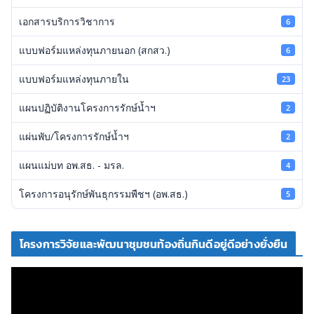
เอกสารบริการวิชาการ
6
แบบฟอร์มแหล่งทุนภายนอก (สกสว.)
6
แบบฟอร์มแหล่งทุนภายใน
23
แผนปฏิบัติงานโครงการรักษ์น้ำฯ
2
แผ่นพับ/โครงการรักษ์น้ำฯ
2
แผนแม่บท อพ.สธ. - มรล.
4
โครงการอนุรักษ์พันธุกรรมพืชฯ (อพ.สธ.)
5
โครงการวิจัยและพัฒนาชุมชนท้องถิ่นกินดีอยู่ดีอย่างยั่งยืน
ตั
ว
เ