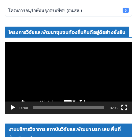
โครงการอนุรักษ์พันธุกรรมพืชฯ (อพ.สธ.)
5
โครงการวิจัยและพัฒนาชุมชนท้องถิ่นกินดีอยู่ดีอย่างยั่งยืน
ตั
ว
เ
ล่
น
ไ
ฟ
ล์
วิ
00:00
16:05
ดี
โ
งานบริการวิชาการ สถาบันวิจัยและพัฒนา มรภ เลย พื้นที่
อ