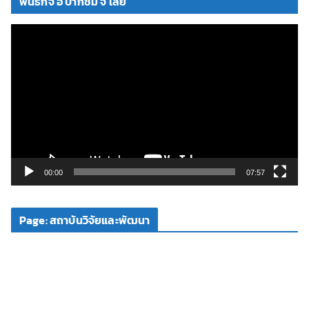
พันธกิจ อ ปากชม จ เลย
ตั
ว
เ
ล่
น
ไ
ฟ
ล์
วิ
00:00
07:57
ดี
โ
Page: สถาบันวิจัยและพัฒนา
อ