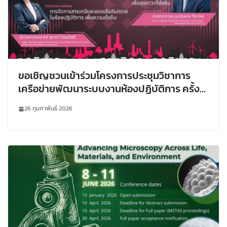
ขอเชิญชวนเข้าร่วมโครงการประชุมวิชาการ
เครือข่ายพัฒนาระบบงานห้องปฏิบัติการ ครั้งที่
5 : “Smart Lab 5: ESG-Driven Smart Labs
26 กุมภาพันธ์ 2026
for SDGs”