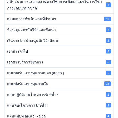
สนับสนุนการแปลผลงานทางวิชาการเพื่อเผยแพร่ในวารวิชา
2
การะดับนานาชาติ
สรุปผลการดำเนินงานที่ผ่านมา
10
ห้องสมุดสถาบันวิจัยและพัฒนา
2
เงินรางวัลสนับสนุนนักวิจัยดีเด่น
3
เอกสารทั่วไป
5
เอกสารบริการวิชาการ
6
แบบฟอร์มแหล่งทุนภายนอก (สกสว.)
6
แบบฟอร์มแหล่งทุนภายใน
23
แผนปฏิบัติงานโครงการรักษ์น้ำฯ
2
แผ่นพับ/โครงการรักษ์น้ำฯ
2
แผนแม่บท อพ.สธ. - มรล.
4