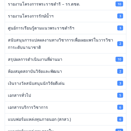
รายงานโครงการพระราชดำริ – รร.ตชด.
10
รายงานโครงการรักษ์น้ำฯ
3
ศูนย์การเรียนรู้ตามแนวพระราชดำริฯ
3
สนับสนุนการแปลผลงานทางวิชาการเพื่อเผยแพร่ในวารวิชา
2
การะดับนานาชาติ
สรุปผลการดำเนินงานที่ผ่านมา
10
ห้องสมุดสถาบันวิจัยและพัฒนา
2
เงินรางวัลสนับสนุนนักวิจัยดีเด่น
3
เอกสารทั่วไป
5
เอกสารบริการวิชาการ
6
แบบฟอร์มแหล่งทุนภายนอก (สกสว.)
6