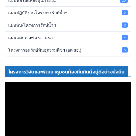
แบบฟอร์มแหล่งทุนภายใน
23
แผนปฏิบัติงานโครงการรักษ์น้ำฯ
2
แผ่นพับ/โครงการรักษ์น้ำฯ
2
แผนแม่บท อพ.สธ. - มรล.
4
โครงการอนุรักษ์พันธุกรรมพืชฯ (อพ.สธ.)
5
โครงการวิจัยและพัฒนาชุมชนท้องถิ่นกินดีอยู่ดีอย่างยั่งยืน
ตั
ว
เ
ล่
น
ไ
ฟ