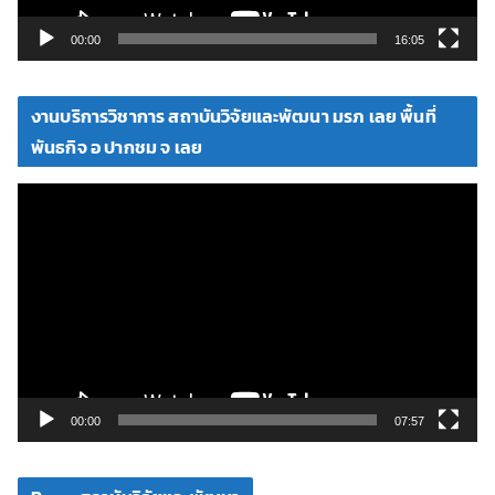
ล์
วิ
00:00
16:05
ดี
โ
งานบริการวิชาการ สถาบันวิจัยและพัฒนา มรภ เลย พื้นที่
อ
พันธกิจ อ ปากชม จ เลย
ตั
ว
เ
ล่
น
ไ
ฟ
ล์
วิ
00:00
07:57
ดี
โ