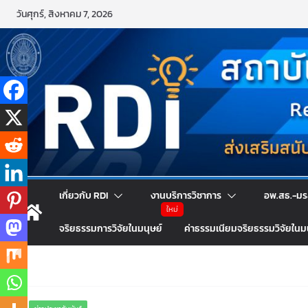
Skip
วันศุกร์, สิงหาคม 7, 2026
to
content
เกี่ยวกับ RDI
งานบริการวิชาการ
อพ.สธ.-มร
จริยธรรมการวิจัยในมนุษย์
ค่าธรรมเนียมจริยธรรมวิจัยในม