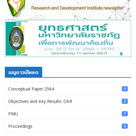
เมนูดาวน์โหลด
Conceptual Paper 2564
0
Objectives and Key Results: OKR
2
PMU
7
Proceedings
6