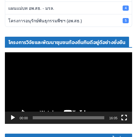
แผนแม่บท อพ.สธ. - มรล.
4
โครงการอนุรักษ์พันธุกรรมพืชฯ (อพ.สธ.)
5
โครงการวิจัยและพัฒนาชุมชนท้องถิ่นกินดีอยู่ดีอย่างยั่งยืน
ตั
ว
เ
ล่
น
ไ
ฟ
ล์
วิ
00:00
16:05
ดี
โ