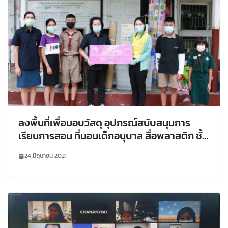
ลงพื้นที่เพื่อมอบวัสดุ อุปกรณ์สนับสนุนการ
เรียนการสอน ที่นอนเด็กอนุบาล สื่อพลาสติก ชั้น
วางของ ฯลฯ แก่โรงเรียนตำรวจตระเวน
24 มิถุนายน 2021
ชายแดนบ้านนาปอ ณ รร.ตชด.บ้านนาปอ
อ.นาแห้ว จ.เลย