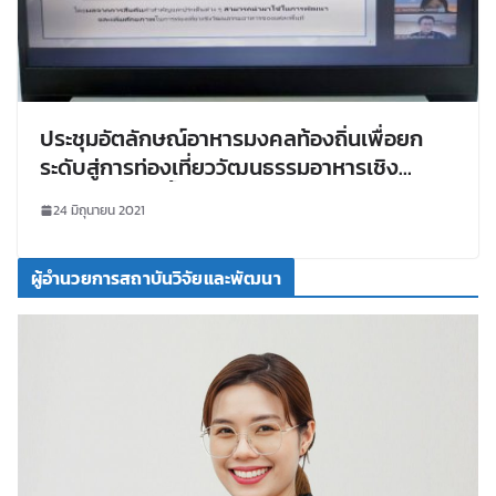
ประชุมอัตลักษณ์อาหารมงคลท้องถิ่นเพื่อยก
ระดับสู่การท่องเที่ยววัฒนธรรมอาหารเชิง
สร้างสรรค์ลุ่มน้ำโขง ภายใต้หน่วยบริหารและ
24 มิถุนายน 2021
จัดการทุนด้านการพัฒนาระดับพื้นที่ (บพข.)
ผู้อำนวยการสถาบันวิจัยและพัฒนา