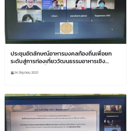
ประชุมอัตลักษณ์อาหารมงคลท้องถิ่นเพื่อยก
ระดับสู่การท่องเที่ยววัฒนธรรมอาหารเชิง
สร้างสรรค์ลุ่มน้ำโขง
24 มิถุนายน 2021