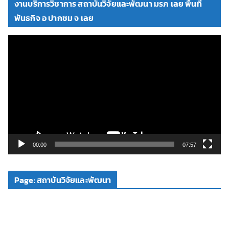
งานบริการวิชาการ สถาบันวิจัยและพัฒนา มรภ เลย พื้นที่
อ
พันธกิจ อ ปากชม จ เลย
ตั
ว
เ
ล่
น
ไ
ฟ
ล์
วิ
00:00
07:57
ดี
โ
Page: สถาบันวิจัยและพัฒนา
อ