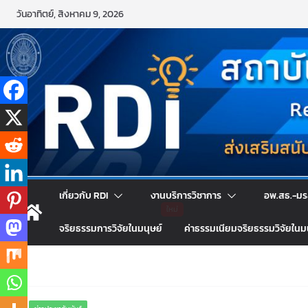
Skip
วันอาทิตย์, สิงหาคม 9, 2026
to
content
เกี่ยวกับ RDI
งานบริการวิชาการ
อพ.สธ.-มร
จริยธรรมการวิจัยในมนุษย์
ค่าธรรมเนียมจริยธรรมวิจัยในม