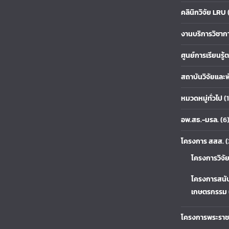
คลินิกวิจัย LRU
งานบริการวิชาก
ศูนย์การเรียนรู
สถาบันวิจัยและ
หมวดหมู่ทั่วไป
(1
อพ.สธ.-มรล.
(6
โครงการ สสส.
(
โครงการวิจั
โครงการสนั
เกษตรกรรม
โครงการพระราช