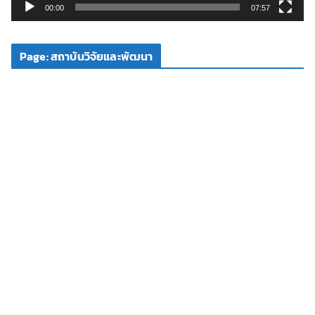
วิ
00:00
07:57
ดี
โ
Page: สถาบันวิจัยและพัฒนา
อ