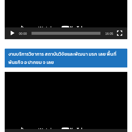
น
ไ
ฟ
ล์
วิ
00:00
16:05
ดี
โ
งานบริการวิชาการ สถาบันวิจัยและพัฒนา มรภ เลย พื้นที่
อ
พันธกิจ อ ปากชม จ เลย
ตั
ว
เ
ล่
น
ไ
ฟ
ล์