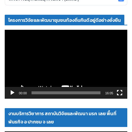
โครงการวิจัยและพัฒนาชุมชนท้องถิ่นกินดีอยู่ดีอย่างยั่งยืน
ตั
ว
เ
ล่
น
ไ
ฟ
ล์
วิ
00:00
16:05
ดี
โ
งานบริการวิชาการ สถาบันวิจัยและพัฒนา มรภ เลย พื้นที่
อ
พันธกิจ อ ปากชม จ เลย