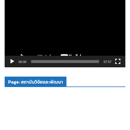
ตั
ว
เ
ล่
น
ไ
ฟ
ล์
วิ
00:00
07:57
ดี
โ
Page: สถาบันวิจัยและพัฒนา
อ