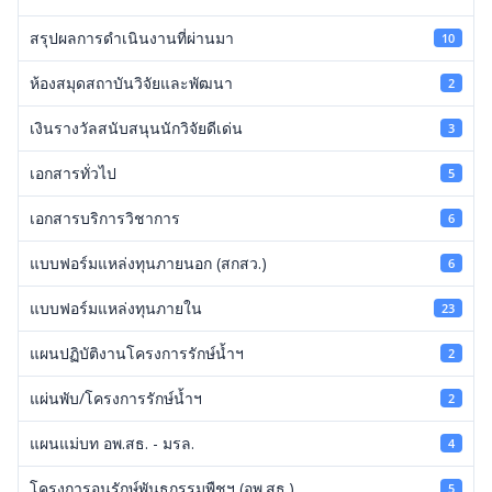
สรุปผลการดำเนินงานที่ผ่านมา
10
ห้องสมุดสถาบันวิจัยและพัฒนา
2
เงินรางวัลสนับสนุนนักวิจัยดีเด่น
3
เอกสารทั่วไป
5
เอกสารบริการวิชาการ
6
แบบฟอร์มแหล่งทุนภายนอก (สกสว.)
6
แบบฟอร์มแหล่งทุนภายใน
23
แผนปฏิบัติงานโครงการรักษ์น้ำฯ
2
แผ่นพับ/โครงการรักษ์น้ำฯ
2
แผนแม่บท อพ.สธ. - มรล.
4
โครงการอนุรักษ์พันธุกรรมพืชฯ (อพ.สธ.)
5