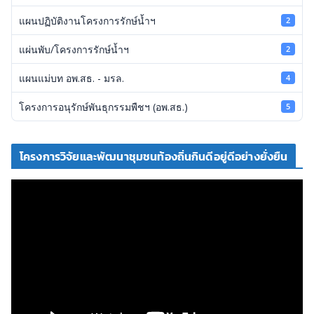
แผนปฏิบัติงานโครงการรักษ์น้ำฯ
2
แผ่นพับ/โครงการรักษ์น้ำฯ
2
แผนแม่บท อพ.สธ. - มรล.
4
โครงการอนุรักษ์พันธุกรรมพืชฯ (อพ.สธ.)
5
โครงการวิจัยและพัฒนาชุมชนท้องถิ่นกินดีอยู่ดีอย่างยั่งยืน
ตั
ว
เ
ล่
น
ไ
ฟ
ล์