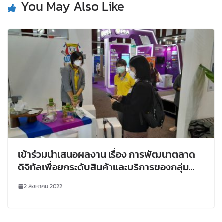
You May Also Like
เข้าร่วมนำเสนอผลงาน เรื่อง การพัฒนาตลาด
ดิจิทัลเพื่อยกระดับสินค้าและบริการของกลุ่ม
วิสาหกิจชุมชนจังหวัดเลย ในงานมหกรรมงาน
2 สิงหาคม 2022
วิจัยแห่งชาติ 2565 (ResearchExpo2022)