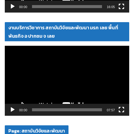
วิ
00:00
16:05
ดี
โ
งานบริการวิชาการ สถาบันวิจัยและพัฒนา มรภ เลย พื้นที่
อ
พันธกิจ อ ปากชม จ เลย
ตั
ว
เ
ล่
น
ไ
ฟ
ล์
วิ
00:00
07:57
ดี
โ
Page: สถาบันวิจัยและพัฒนา
อ