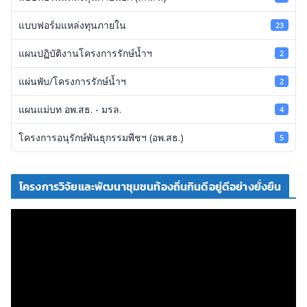
แบบฟอร์มแหล่งทุนภายใน
23
แผนปฏิบัติงานโครงการรักษ์น้ำฯ
2
แผ่นพับ/โครงการรักษ์น้ำฯ
2
แผนแม่บท อพ.สธ. - มรล.
4
โครงการอนุรักษ์พันธุกรรมพืชฯ (อพ.สธ.)
5
โครงการวิจัยและพัฒนาชุมชนท้องถิ่นกินดีอยู่ดีอย่างยั่งยืน
ตั
ว
เ
ล่
น
ไ