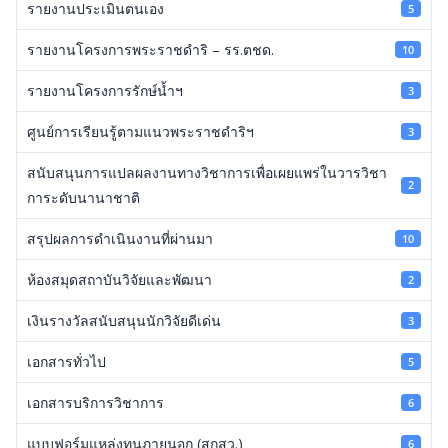
รายงานประเมินตนเอง
5
รายงานโครงการพระราชดำริ – รร.ตชด.
10
รายงานโครงการรักษ์น้ำฯ
3
ศูนย์การเรียนรู้ตามแนวพระราชดำริฯ
3
สนับสนุนการแปลผลงานทางวิชาการเพื่อเผยแพร่ในวารวิชา
2
การะดับนานาชาติ
สรุปผลการดำเนินงานที่ผ่านมา
10
ห้องสมุดสถาบันวิจัยและพัฒนา
2
เงินรางวัลสนับสนุนนักวิจัยดีเด่น
3
เอกสารทั่วไป
5
เอกสารบริการวิชาการ
6
แบบฟอร์มแหล่งทุนภายนอก (สกสว.)
6