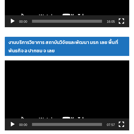
ฟ
ล์
วิ
00:00
16:05
ดี
โ
งานบริการวิชาการ สถาบันวิจัยและพัฒนา มรภ เลย พื้นที่
อ
พันธกิจ อ ปากชม จ เลย
ตั
ว
เ
ล่
น
ไ
ฟ
ล์
วิ
00:00
07:57
ดี