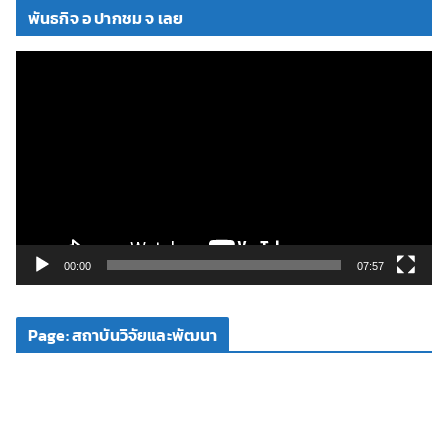
พันธกิจ อ ปากชม จ เลย
ตั
ว
เ
ล่
น
ไ
ฟ
ล์
วิ
00:00
07:57
ดี
โ
Page: สถาบันวิจัยและพัฒนา
อ