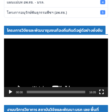
แผนแม่บท อพ.สธ. - มรล.
4
โครงการอนุรักษ์พันธุกรรมพืชฯ (อพ.สธ.)
5
โครงการวิจัยและพัฒนาชุมชนท้องถิ่นกินดีอยู่ดีอย่างยั่งยืน
ตั
ว
เ
ล่
น
ไ
ฟ
ล์
วิ
00:00
16:05
ดี
โ
งานบริการวิชาการ สถาบันวิจัยและพัฒนา มรภ เลย พื้นที่
อ