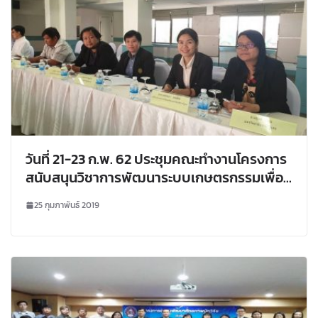
วันที่​ 21-23​ ก.พ. 62 ประชุม​คณะทำงาน​โครงการ​
สนับสนุน​วิชาการ​พัฒนา​ระบบ​เกษตรกรรม​เพื่อ​
อาหาร​ปลอดภัย
25 กุมภาพันธ์ 2019