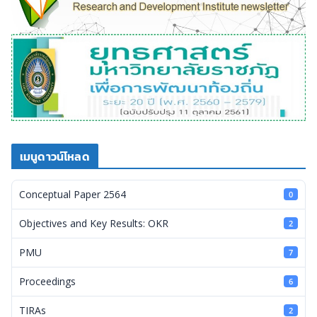
เมนูดาวน์โหลด
Conceptual Paper 2564
0
Objectives and Key Results: OKR
2
PMU
7
Proceedings
6
TIRAs
2