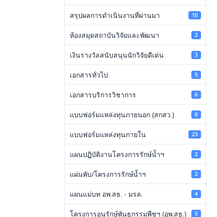
สรุปผลการดำเนินงานที่ผ่านมา
10
ห้องสมุดสถาบันวิจัยและพัฒนา
2
เงินรางวัลสนับสนุนนักวิจัยดีเด่น
3
เอกสารทั่วไป
5
เอกสารบริการวิชาการ
6
แบบฟอร์มแหล่งทุนภายนอก (สกสว.)
6
แบบฟอร์มแหล่งทุนภายใน
23
แผนปฏิบัติงานโครงการรักษ์น้ำฯ
2
แผ่นพับ/โครงการรักษ์น้ำฯ
2
แผนแม่บท อพ.สธ. - มรล.
4
โครงการอนุรักษ์พันธุกรรมพืชฯ (อพ.สธ.)
5