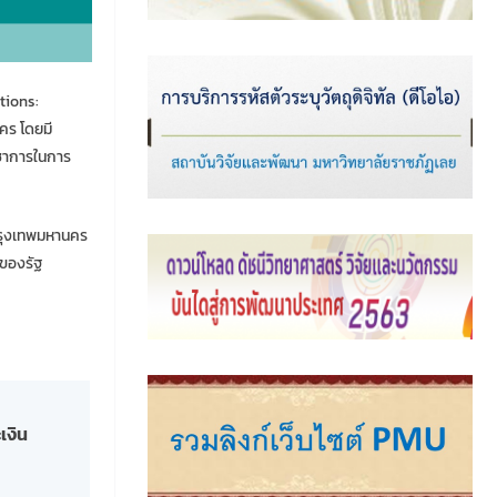
tions:
คร โดยมี
ิชาการในการ
 กรุงเทพมหานคร
ยของรัฐ
เงิน