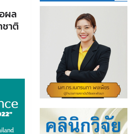
นอผล
าชาติ