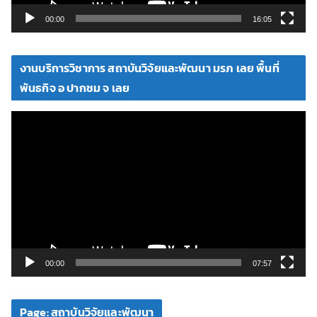
วิ
00:00
16:05
ดี
โ
งานบริการวิชาการ สถาบันวิจัยและพัฒนา มรภ เลย พื้นที่
อ
พันธกิจ อ ปากชม จ เลย
ตั
ว
เ
ล่
น
ไ
ฟ
ล์
วิ
00:00
07:57
ดี
โ
Page: สถาบันวิจัยและพัฒนา
อ