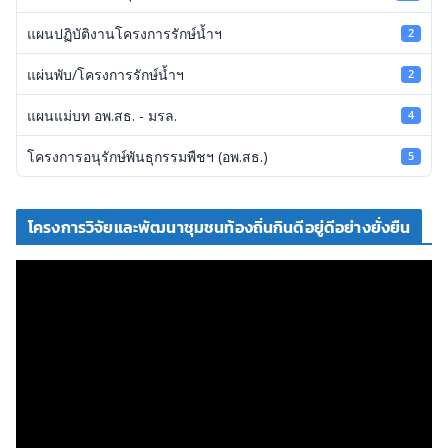
แผนปฏิบัติงานโครงการรักษ์น้ำฯ
2
แผ่นพับ/โครงการรักษ์น้ำฯ
2
แผนแม่บท อพ.สธ. - มรล.
4
โครงการอนุรักษ์พันธุกรรมพืชฯ (อพ.สธ.)
5
โครงการวิจัยและพัฒนาชุมชนท้องถิ่นกินดีอยู่ดีอย่างยั่งยืน
ตั
ว
เ
ล่
น
ไ
ฟ
ล์