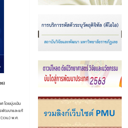
26)
 โดยมุ่งเน้น
การพัฒนาและแก้
(ววน.) พ.ศ.