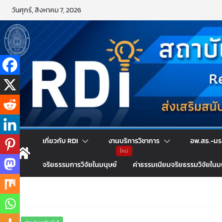
Skip
วันศุกร์, สิงหาคม 7, 2026
to
content
เกี่ยวกับ RDI
งานบริการวิชาการ
อพ.สธ.-มร
จริยธรรมการวิจัยในมนุษย์
ค่าธรรมเนียมจริยธรรมวิจัยในม