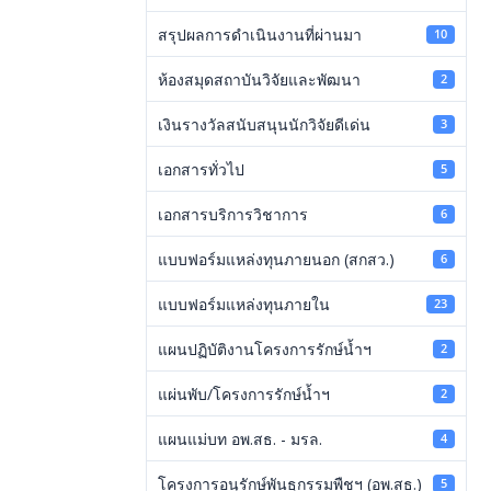
สรุปผลการดำเนินงานที่ผ่านมา
10
ห้องสมุดสถาบันวิจัยและพัฒนา
2
เงินรางวัลสนับสนุนนักวิจัยดีเด่น
3
เอกสารทั่วไป
5
เอกสารบริการวิชาการ
6
แบบฟอร์มแหล่งทุนภายนอก (สกสว.)
6
แบบฟอร์มแหล่งทุนภายใน
23
แผนปฏิบัติงานโครงการรักษ์น้ำฯ
2
แผ่นพับ/โครงการรักษ์น้ำฯ
2
แผนแม่บท อพ.สธ. - มรล.
4
โครงการอนุรักษ์พันธุกรรมพืชฯ (อพ.สธ.)
5