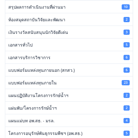
สรุปผลการดำเนินงานที่ผ่านมา
10
ห้องสมุดสถาบันวิจัยและพัฒนา
2
เงินรางวัลสนับสนุนนักวิจัยดีเด่น
3
เอกสารทั่วไป
5
เอกสารบริการวิชาการ
6
แบบฟอร์มแหล่งทุนภายนอก (สกสว.)
6
แบบฟอร์มแหล่งทุนภายใน
23
แผนปฏิบัติงานโครงการรักษ์น้ำฯ
2
แผ่นพับ/โครงการรักษ์น้ำฯ
2
แผนแม่บท อพ.สธ. - มรล.
4
โครงการอนุรักษ์พันธุกรรมพืชฯ (อพ.สธ.)
5