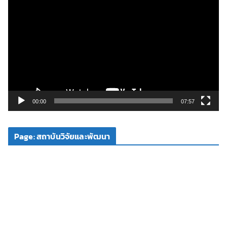
ว
เ
ล่
น
ไ
ฟ
ล์
วิ
00:00
07:57
ดี
โ
Page: สถาบันวิจัยและพัฒนา
อ