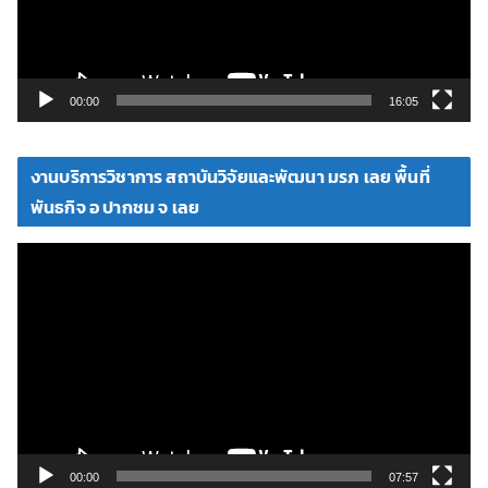
ไ
ฟ
ล์
วิ
00:00
16:05
ดี
โ
งานบริการวิชาการ สถาบันวิจัยและพัฒนา มรภ เลย พื้นที่
อ
พันธกิจ อ ปากชม จ เลย
ตั
ว
เ
ล่
น
ไ
ฟ
ล์
วิ
00:00
07:57