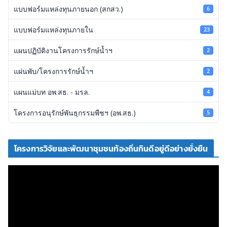
แบบฟอร์มแหล่งทุนภายนอก (สกสว.)
6
แบบฟอร์มแหล่งทุนภายใน
23
แผนปฏิบัติงานโครงการรักษ์น้ำฯ
2
แผ่นพับ/โครงการรักษ์น้ำฯ
2
แผนแม่บท อพ.สธ. - มรล.
4
โครงการอนุรักษ์พันธุกรรมพืชฯ (อพ.สธ.)
5
โครงการวิจัยและพัฒนาชุมชนท้องถิ่นกินดีอยู่ดีอย่างยั่งยืน
ตั
ว
เ
ล่
น