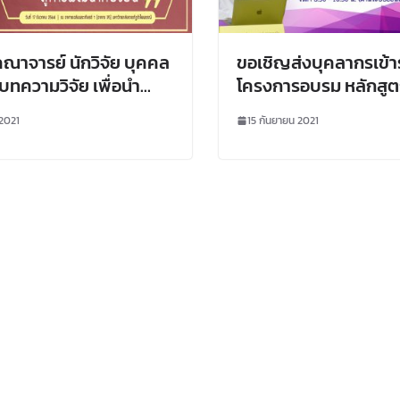
ณาจารย์ นักวิจัย บุคคล
ขอเชิญส่งบุคลากรเข้า
่งบทความวิจัย เพื่อนำ
โครงการอบรม หลักสูต
ในงานประชุมวิชาการ
จริยธรรมการวิจัยในมนุ
 2021
15 กันยายน 2021
ิวิจัยรำไพพรรณี ครั้งที่
สังคมและพฤติกรรมศาสตร
งในวโรกาสคล้ายวันพระ
2/2564 (ผ่านระบบออน
สมเด็จพระนางเจ้า
ี ครบ 117 ปี หัวข้อ
ัตกรรม สร้างสรรค์ เพื่อ
ท้องถิ่นวิถีใหม่ สู่การ
ั่งยืน” ในวันที่ 17
มหาวิทยาลัย
รำไพพรรณี