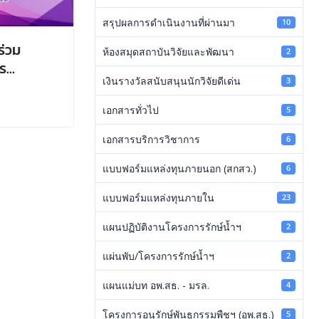
สรุปผลการดำเนินงานที่ผ่านมา
10
ร่วม
ห้องสมุดสถาบันวิจัยและพัฒนา
2
ร
เงินรางวัลสนับสนุนนักวิจัยดีเด่น
3
ษย์ด้าน
์ รุ่นที่
เอกสารทั่วไป
5
ไลน์)
เอกสารบริการวิชาการ
6
แบบฟอร์มแหล่งทุนภายนอก (สกสว.)
6
แบบฟอร์มแหล่งทุนภายใน
23
แผนปฏิบัติงานโครงการรักษ์น้ำฯ
2
แผ่นพับ/โครงการรักษ์น้ำฯ
2
แผนแม่บท อพ.สธ. - มรล.
4
โครงการอนุรักษ์พันธุกรรมพืชฯ (อพ.สธ.)
5