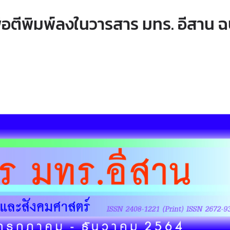
่อตีพิมพ์ลงในวารสาร มทร. อีสาน ฉ