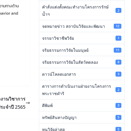
ความทางด้าน
คำสั่งแต่งตั้งคณะทำงานโครงการรักษ์
2
havior and
น้ำฯ
จดหมายข่าว สถาบันวิจัยและพัฒนา
12
จรรยาวิชาชีพวิจัย
1
จริยธรรมการวิจัยในมนุษย์
11
จริยธรรมการวิจัยในสัตว์ทดลอง
8
ดาวน์โหลดเอกสาร
3
ตารางการดำเนินงานฝ่ายงานโครงการ
2
พระราชดำริ
ลงานวิชาการ
ตีพิมพ์
3
ระจำปี 2565
ทรัพย์สินทางปัญญา
5
ทุนวิจัยล่าสุด
5