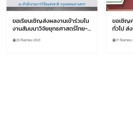
ขอเรียนเชิญส่งผลงานเข้าร่วมใน
ขอเชิญค
งานสัมมนาวิจัยยุทธศาสตร์ไทย-
ทั่วไป ส
จีน ครั้งที่ 10 โดยศูนย์วิจัย
เสนอภาย
23 กันยายน 2021
17 กันยายน
ยุทธศาสตร์ไทย-จีน สำนักงาน
ระดับชาต
การวิจัยแห่งชาติ
15 เนื่อ
ราชสมภพ
รำไพพรรณ
“วิจัยนว
การพัฒนา
พัฒนาที่ย
ธันวาคม 2564 ณ 
ราชภัฏ