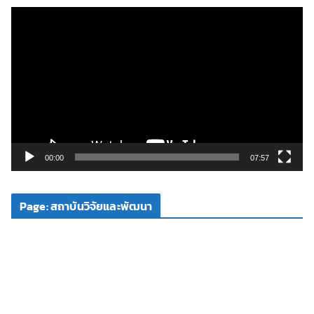
ตั
ว
เ
ล่
น
ไ
ฟ
ล์
วิ
00:00
07:57
ดี
โ
Page: สถาบันวิจัยและพัฒนา
อ