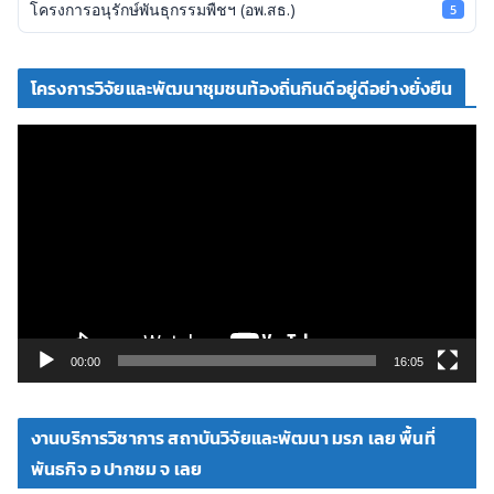
โครงการอนุรักษ์พันธุกรรมพืชฯ (อพ.สธ.)
5
โครงการวิจัยและพัฒนาชุมชนท้องถิ่นกินดีอยู่ดีอย่างยั่งยืน
ตั
ว
เ
ล่
น
ไ
ฟ
ล์
วิ
00:00
16:05
ดี
โ
งานบริการวิชาการ สถาบันวิจัยและพัฒนา มรภ เลย พื้นที่
อ
พันธกิจ อ ปากชม จ เลย