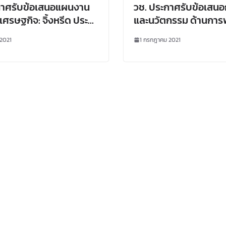
กาศรับข้อเสนอแผนงาน
วช. ประกาศรับข้อเสนอ
์เศรษฐกิจ: จิ้งหรีด ประจำ
และนวัตกรรม ด้านกา
(ประเภททุนวิจัย และทุน
เทคโนโลยีและอุตสาหก
2021
1 กรกฎาคม 2021
)
ปีงบประมาณ 2565