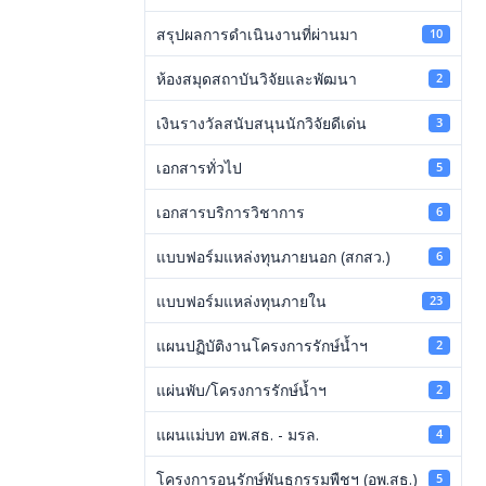
สรุปผลการดำเนินงานที่ผ่านมา
10
ห้องสมุดสถาบันวิจัยและพัฒนา
2
เงินรางวัลสนับสนุนนักวิจัยดีเด่น
3
เอกสารทั่วไป
5
เอกสารบริการวิชาการ
6
แบบฟอร์มแหล่งทุนภายนอก (สกสว.)
6
แบบฟอร์มแหล่งทุนภายใน
23
แผนปฏิบัติงานโครงการรักษ์น้ำฯ
2
แผ่นพับ/โครงการรักษ์น้ำฯ
2
แผนแม่บท อพ.สธ. - มรล.
4
โครงการอนุรักษ์พันธุกรรมพืชฯ (อพ.สธ.)
5