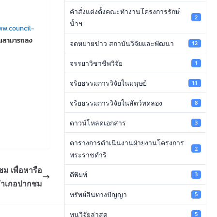
คำสั่งแต่งตั้งคณะทำงานโครงการรักษ์
2
น้ำฯ
w.council-
งานสามารถลง
จดหมายข่าว สถาบันวิจัยและพัฒนา
12
จรรยาวิชาชีพวิจัย
1
จริยธรรมการวิจัยในมนุษย์
11
จริยธรรมการวิจัยในสัตว์ทดลอง
8
ดาวน์โหลดเอกสาร
3
ตารางการดำเนินงานฝ่ายงานโครงการ
2
พระราชดำริ
ม เพื่อหารือ
ตีพิมพ์
3
่อำเภอปากชม
ทรัพย์สินทางปัญญา
5
ทุนวิจัยล่าสุด
5