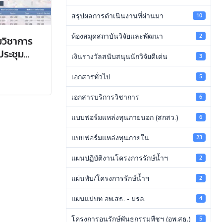
สรุปผลการดำเนินงานที่ผ่านมา
10
ห้องสมุดสถาบันวิจัยและพัฒนา
2
วิชาการ
ประชุม
เงินรางวัลสนับสนุนนักวิจัยดีเด่น
3
เอกสารทั่วไป
5
เอกสารบริการวิชาการ
6
แบบฟอร์มแหล่งทุนภายนอก (สกสว.)
6
แบบฟอร์มแหล่งทุนภายใน
23
แผนปฏิบัติงานโครงการรักษ์น้ำฯ
2
แผ่นพับ/โครงการรักษ์น้ำฯ
2
แผนแม่บท อพ.สธ. - มรล.
4
โครงการอนุรักษ์พันธุกรรมพืชฯ (อพ.สธ.)
5