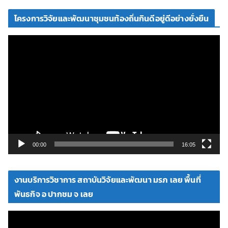
โครงการวิจัยและพัฒนาชุมชนท้องถิ่นกินดีอยู่ดีอย่างยั่งยืน
ตั
ว
เ
ล่
น
ไ
ฟ
ล์
วิ
00:00
16:05
ดี
โ
งานบริการวิชาการ สถาบันวิจัยและพัฒนา มรภ เลย พื้นที่
อ
พันธกิจ อ ปากชม จ เลย
ตั