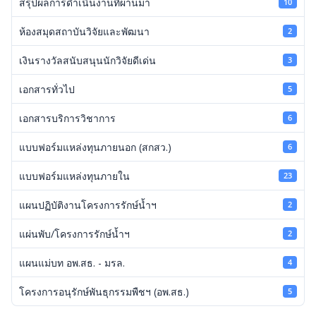
สรุปผลการดำเนินงานที่ผ่านมา
10
ห้องสมุดสถาบันวิจัยและพัฒนา
2
เงินรางวัลสนับสนุนนักวิจัยดีเด่น
3
เอกสารทั่วไป
5
เอกสารบริการวิชาการ
6
แบบฟอร์มแหล่งทุนภายนอก (สกสว.)
6
แบบฟอร์มแหล่งทุนภายใน
23
แผนปฏิบัติงานโครงการรักษ์น้ำฯ
2
แผ่นพับ/โครงการรักษ์น้ำฯ
2
แผนแม่บท อพ.สธ. - มรล.
4
โครงการอนุรักษ์พันธุกรรมพืชฯ (อพ.สธ.)
5