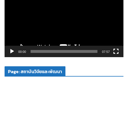
ว
เ
ล่
น
ไ
ฟ
ล์
วิ
00:00
07:57
ดี
โ
Page: สถาบันวิจัยและพัฒนา
อ