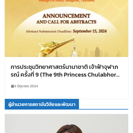
การประชุมวิทยาศาสตร์นานาชาติ เจ้าฟ้าจุฬาภ
รณ์ ครั้งที่ 9 (The 9th Princess Chulabhorn
International Science Congress) หัวข้อ
6 มิถุนายน 2024
ความท้าทายของสุขภาพหนึ่งเดียว : บทบาทของ
วิทยาศาสตร์ชีวภาพและเคมี
ผู้อำนวยการสถาบันวิจัยและพัฒนา