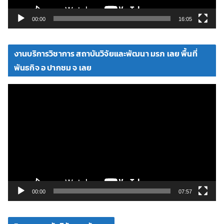
ล์
วิ
00:00
16:05
ดี
โ
งานบริการวิชาการ สถาบันวิจัยและพัฒนา มรภ เลย พื้นที่
อ
พันธกิจ อ ปากชม จ เลย
ตั
ว
เ
ล่
น
ไ
ฟ
ล์
วิ
00:00
07:57
ดี
โ