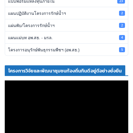
แบบฟอร์มแหล่งทุนภายใน
23
แผนปฏิบัติงานโครงการรักษ์น้ำฯ
2
แผ่นพับ/โครงการรักษ์น้ำฯ
2
แผนแม่บท อพ.สธ. - มรล.
4
โครงการอนุรักษ์พันธุกรรมพืชฯ (อพ.สธ.)
5
โครงการวิจัยและพัฒนาชุมชนท้องถิ่นกินดีอยู่ดีอย่างยั่งยืน
ตั
ว
เ
ล่
น
ไ
ฟ