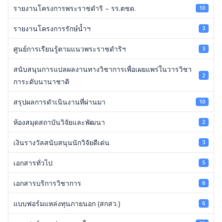
รายงานโครงการพระราชดำริ – รร.ตชด.
10
รายงานโครงการรักษ์น้ำฯ
3
ศูนย์การเรียนรู้ตามแนวพระราชดำริฯ
3
สนับสนุนการแปลผลงานทางวิชาการเพื่อเผยแพร่ในวารวิชา
2
การะดับนานาชาติ
สรุปผลการดำเนินงานที่ผ่านมา
10
ห้องสมุดสถาบันวิจัยและพัฒนา
2
เงินรางวัลสนับสนุนนักวิจัยดีเด่น
3
เอกสารทั่วไป
5
เอกสารบริการวิชาการ
6
แบบฟอร์มแหล่งทุนภายนอก (สกสว.)
6