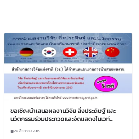
ขอเชิญนำเสนอผลงานวิจัย สิ่งประดิษฐ์ และ
นวัตกรรมร่วมประกวดและจัดแสดงในเวที
นานาชาติ ประจำปีงบประมาณ 2563 โดย
20 สิงหาคม 2019
สำนักงานการวิจัยแห่งชาติ (วช.)