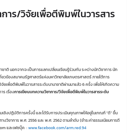
การ/วิจัยเพื่อตีพิมพ์ในวารสาร
นอกจากจะเป็นการแลกเปลี่ยนเรียนรู้ร่วมกัน ระหว่างนักวิชาการ นัก
่เกี่ยวข้องสมาคมรัฐศาสตร์แห่งมหาวิทยาลัยเกษตรศาสตร์ ภายใต้การ
ยเพื่อตีพิมพ์ในวารสารระดับนานาชาติผ่านมาแล้ว 6 ครั้ง เพื่อให้เกิดความ
ร เรื่อง
การเขียนบทความวิชาการ/วิจัยเพื่อตีพิมพ์ในวารสารระดับ
ัติการครั้งนี้ และได้รับการประเมินคุณภาพให้อยู่ในเกณฑ์ “ดี” ขึ้น
ทางวิชาการ พ.ศ. 2556 และ พ.ศ. 2562 ตามลำดับ (ชำระค่าธรรมเนียมการตี
com
และเฟซบุ๊ค :
www.facebook.com/arm.red.94