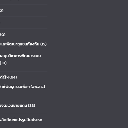
2)
)
30)
ยและพัฒนาชุมชนท้องถิ่น
(15)
บสนุนวิชาการพัฒนาระบบ
(10)
ดำริฯ
(64)
ักษ์พันธุกรรมพืชฯ (อพ.สธ.)
รวจตะเวนชายแดน
(38)
ลิตภัณฑ์แปรรูปสับประรด