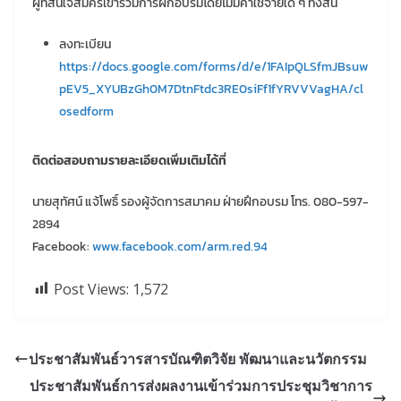
ผู้ที่สนใจสมัครเข้าร่วมการฝึกอบรมโดยไม่มีค่าใช้จ่ายใด ๆ ทั้งสิ้น
ลงทะเบียน
https://docs.google.com/forms/d/e/1FAIpQLSfmJBsuw
pEV5_XYUBzGh0M7DtnFtdc3RE0siFf1fYRVVVagHA/cl
osedform
ติดต่อสอบถามรายละเอียดเพิ่มเติมได้ที่
นายสุทัศน์ แจ้โพธิ์ รองผู้จัดการสมาคม ฝ่ายฝึกอบรม โทร. 080-597-
2894
Facebook:
www.facebook.com/arm.red.94
Post Views:
1,572
ประชาสัมพันธ์วารสารบัณฑิตวิจัย พัฒนาและนวัตกรรม
ประชาสัมพันธ์การส่งผลงานเข้าร่วมการประชุมวิชาการ