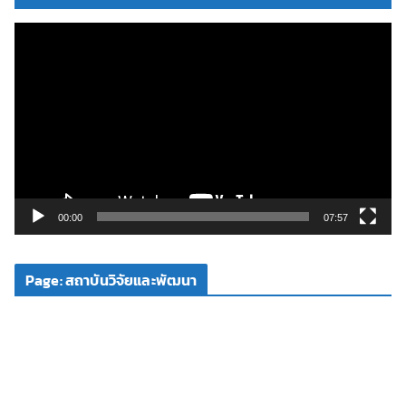
ตั
ว
เ
ล่
น
ไ
ฟ
ล์
วิ
00:00
07:57
ดี
โ
Page: สถาบันวิจัยและพัฒนา
อ