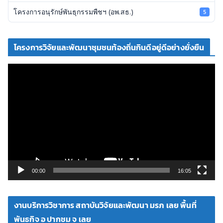
โครงการอนุรักษ์พันธุกรรมพืชฯ (อพ.สธ.)
5
โครงการวิจัยและพัฒนาชุมชนท้องถิ่นกินดีอยู่ดีอย่างยั่งยืน
ตั
ว
เ
ล่
น
ไ
ฟ
ล์
วิ
00:00
16:05
ดี
โ
งานบริการวิชาการ สถาบันวิจัยและพัฒนา มรภ เลย พื้นที่
อ
พันธกิจ อ ปากชม จ เลย