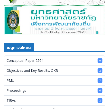
เมนูดาวน์โหลด
Conceptual Paper 2564
0
Objectives and Key Results: OKR
2
PMU
7
Proceedings
6
TIRAs
2