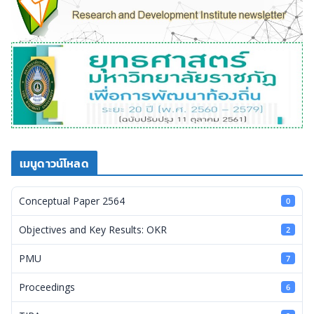
เมนูดาวน์โหลด
Conceptual Paper 2564
0
Objectives and Key Results: OKR
2
PMU
7
Proceedings
6