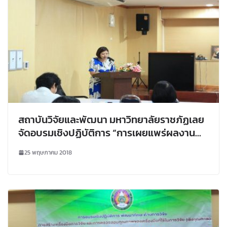
สถาบันวิจัยและพัฒนา มหาวิทยาลัยราชภัฏเลย
จัดอบรมเชิงปฏิบัติการ “การเผยแพร่ผลงาน
วิชาการในวารสารวิชาการระดับชาติและ
25 พฤษภาคม 2018
นานาชาติ”