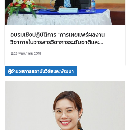
อบรมเชิงปฏิบัติการ “การเผยแพร่ผลงาน
วิชาการในวารสารวิชาการระดับชาติและ
นานาชาติ” กลุ่มการศึกษา ภายใต้โครงการ
25 พฤษภาคม 2018
พัฒนากลุ่มวิจัย วันที่ 21-22 พ.ค.2561
ผู้อำนวยการสถาบันวิจัยและพัฒนา