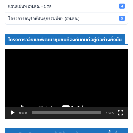
แผนแม่บท อพ.สธ. - มรล.
4
โครงการอนุรักษ์พันธุกรรมพืชฯ (อพ.สธ.)
5
โครงการวิจัยและพัฒนาชุมชนท้องถิ่นกินดีอยู่ดีอย่างยั่งยืน
ตั
ว
เ
ล่
น
ไ
ฟ
ล์
วิ
00:00
16:05
ดี
โ