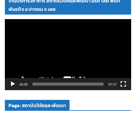
งานบริการวิชาการ สถาบันวิจัยและพัฒนา มรภ เลย พื้นที่
อ
พันธกิจ อ ปากชม จ เลย
ตั
ว
เ
ล่
น
ไ
ฟ
ล์
วิ
00:00
07:57
ดี
โ
Page: สถาบันวิจัยและพัฒนา
อ