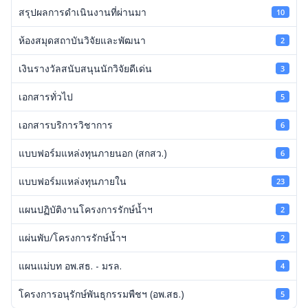
สรุปผลการดำเนินงานที่ผ่านมา
10
ห้องสมุดสถาบันวิจัยและพัฒนา
2
เงินรางวัลสนับสนุนนักวิจัยดีเด่น
3
เอกสารทั่วไป
5
เอกสารบริการวิชาการ
6
แบบฟอร์มแหล่งทุนภายนอก (สกสว.)
6
แบบฟอร์มแหล่งทุนภายใน
23
แผนปฏิบัติงานโครงการรักษ์น้ำฯ
2
แผ่นพับ/โครงการรักษ์น้ำฯ
2
แผนแม่บท อพ.สธ. - มรล.
4
โครงการอนุรักษ์พันธุกรรมพืชฯ (อพ.สธ.)
5