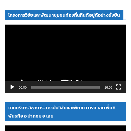
โครงการวิจัยและพัฒนาชุมชนท้องถิ่นกินดีอยู่ดีอย่างยั่งยืน
ตั
ว
เ
ล่
น
ไ
ฟ
ล์
วิ
00:00
16:05
ดี
โ
งานบริการวิชาการ สถาบันวิจัยและพัฒนา มรภ เลย พื้นที่
อ
พันธกิจ อ ปากชม จ เลย
ตั