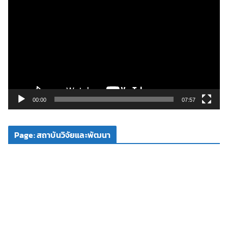
ว
เ
ล่
น
ไ
ฟ
ล์
วิ
00:00
07:57
ดี
โ
Page: สถาบันวิจัยและพัฒนา
อ