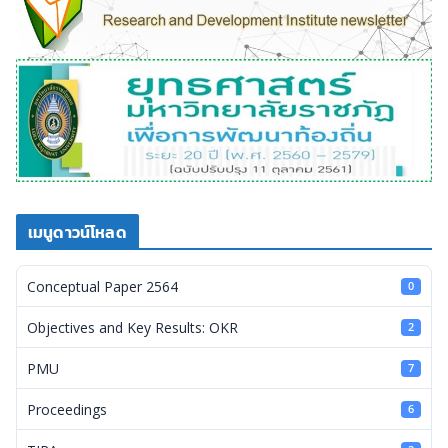
เมนูดาวน์โหลด
Conceptual Paper 2564
0
Objectives and Key Results: OKR
2
PMU
7
Proceedings
6