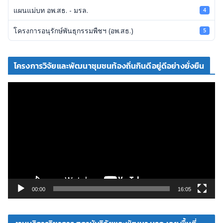
แผนแม่บท อพ.สธ. - มรล.
4
โครงการอนุรักษ์พันธุกรรมพืชฯ (อพ.สธ.)
5
โครงการวิจัยและพัฒนาชุมชนท้องถิ่นกินดีอยู่ดีอย่างยั่งยืน
ตั
ว
เ
ล่
น
ไ
ฟ
ล์
วิ
00:00
16:05
ดี
โ