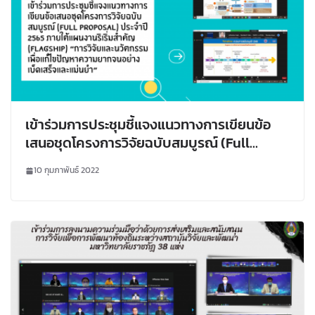
เข้าร่วมการประชุมชี้แจงแนวทางการเขียนข้อ
เสนอชุดโครงการวิจัยฉบับสมบูรณ์ (Full
Proposal) ประจำปี​ 2565 ภายใต้แผนงานริเริ่ม
10 กุมภาพันธ์ 2022
สำคัญ (Flagship) “การวิจัยและนวัตกรรมเพื่อ
แก้ไขปัญหาความยากจนอย่างเบ็ดเสร็จและ
แม่นยำ”