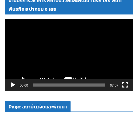
งานบริการวิชาการ สถาบันวิจัยและพัฒนา มรภ เลย พื้นที่
อ
พันธกิจ อ ปากชม จ เลย
ตั
ว
เ
ล่
น
ไ
ฟ
ล์
วิ
00:00
07:57
ดี
โ
Page: สถาบันวิจัยและพัฒนา
อ