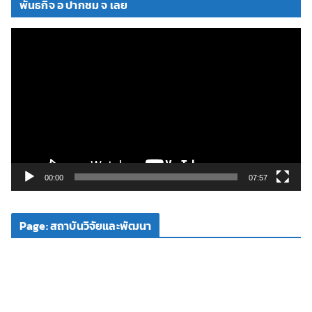
พันธกิจ อ ปากชม จ เลย
ตั
ว
เ
ล่
น
ไ
ฟ
ล์
วิ
00:00
07:57
ดี
โ
Page: สถาบันวิจัยและพัฒนา
อ