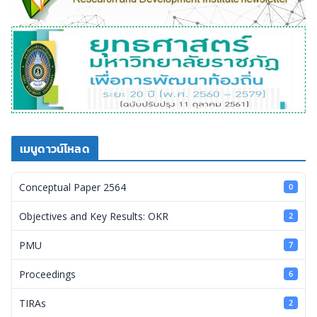
เมนูดาวน์โหลด
Conceptual Paper 2564
0
Objectives and Key Results: OKR
2
PMU
7
Proceedings
6
TIRAs
2