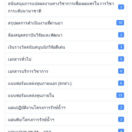
สนับสนุนการแปลผลงานทางวิชาการเพื่อเผยแพร่ในวารวิชา
2
การะดับนานาชาติ
สรุปผลการดำเนินงานที่ผ่านมา
10
ห้องสมุดสถาบันวิจัยและพัฒนา
2
เงินรางวัลสนับสนุนนักวิจัยดีเด่น
3
เอกสารทั่วไป
5
เอกสารบริการวิชาการ
6
แบบฟอร์มแหล่งทุนภายนอก (สกสว.)
6
แบบฟอร์มแหล่งทุนภายใน
23
แผนปฏิบัติงานโครงการรักษ์น้ำฯ
2
แผ่นพับ/โครงการรักษ์น้ำฯ
2
แผนแม่บท อพ.สธ. - มรล.
4