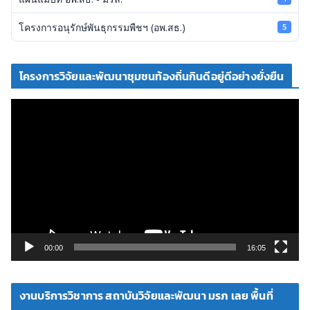
โครงการอนุรักษ์พันธุกรรมพืชฯ (อพ.สธ.)
5
โครงการวิจัยและพัฒนาชุมชนท้องถิ่นกินดีอยู่ดีอย่างยั่งยืน
ตั
ว
เ
ล่
น
ไ
ฟ
ล์
วิ
00:00
16:05
ดี
โ
งานบริการวิชาการ สถาบันวิจัยและพัฒนา มรภ เลย พื้นที่
อ