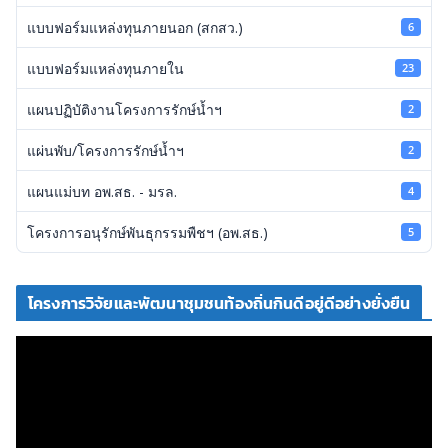
แบบฟอร์มแหล่งทุนภายนอก (สกสว.)
6
แบบฟอร์มแหล่งทุนภายใน
23
แผนปฏิบัติงานโครงการรักษ์น้ำฯ
2
แผ่นพับ/โครงการรักษ์น้ำฯ
2
แผนแม่บท อพ.สธ. - มรล.
4
โครงการอนุรักษ์พันธุกรรมพืชฯ (อพ.สธ.)
5
โครงการวิจัยและพัฒนาชุมชนท้องถิ่นกินดีอยู่ดีอย่างยั่งยืน
ตั
ว
เ
ล่
น