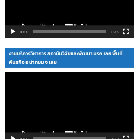
ไ
ฟ
ล์
วิ
00:00
16:05
ดี
โ
งานบริการวิชาการ สถาบันวิจัยและพัฒนา มรภ เลย พื้นที่
อ
พันธกิจ อ ปากชม จ เลย
ตั
ว
เ
ล่
น
ไ
ฟ
ล์
วิ