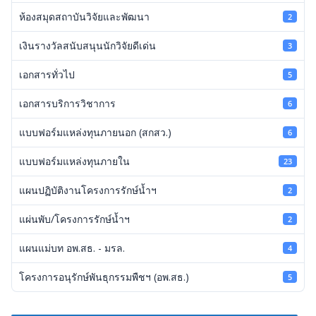
ห้องสมุดสถาบันวิจัยและพัฒนา
2
เงินรางวัลสนับสนุนนักวิจัยดีเด่น
3
เอกสารทั่วไป
5
เอกสารบริการวิชาการ
6
แบบฟอร์มแหล่งทุนภายนอก (สกสว.)
6
แบบฟอร์มแหล่งทุนภายใน
23
แผนปฏิบัติงานโครงการรักษ์น้ำฯ
2
แผ่นพับ/โครงการรักษ์น้ำฯ
2
แผนแม่บท อพ.สธ. - มรล.
4
โครงการอนุรักษ์พันธุกรรมพืชฯ (อพ.สธ.)
5