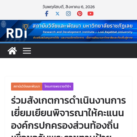
Skip
วันพฤหัสบดี, สิงหาคม 6, 2026
to
content
สถาบันวิจัยและพัฒนา
โครงการพระราชดำริฯ
ร่วมสังเกตการดำเนินงานการ
เยี่ยมเยียนพิจารณาให้คะแนน
องค์กรปกครองส่วนท้องถิ่น