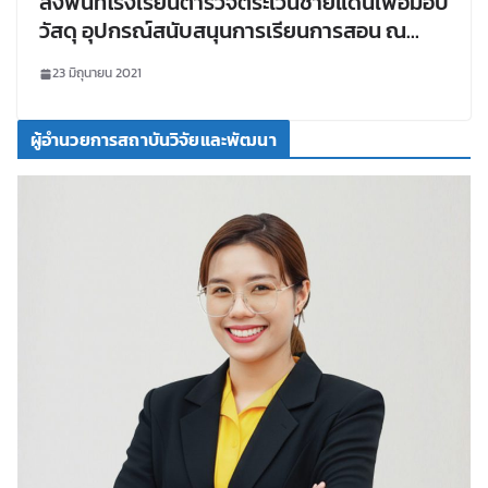
ลงพื้นที่โรงเรียนตำรวจตระเวนชายแดนเพื่อมอบ
วัสดุ อุปกรณ์สนับสนุนการเรียนการสอน ณ
รร.ตชด.บ้านหนองแคน อ.นาด้วง และ
23 มิถุนายน 2021
รร.ตชด.บ้านวังชมภู อ.เอราวัณ จ.เลย
ผู้อำนวยการสถาบันวิจัยและพัฒนา