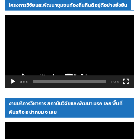
โครงการวิจัยและพัฒนาชุมชนท้องถิ่นกินดีอยู่ดีอย่างยั่งยืน
ตั
ว
เ
ล่
น
ไ
ฟ
ล์
วิ
00:00
16:05
ดี
โ
งานบริการวิชาการ สถาบันวิจัยและพัฒนา มรภ เลย พื้นที่
อ
พันธกิจ อ ปากชม จ เลย
ตั
ว