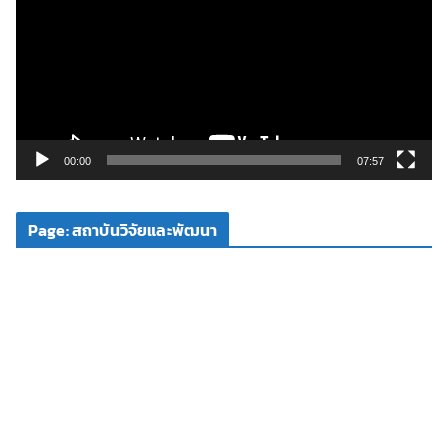
เ
ล่
น
ไ
ฟ
ล์
วิ
00:00
07:57
ดี
โ
Page: สถาบันวิจัยและพัฒนา
อ