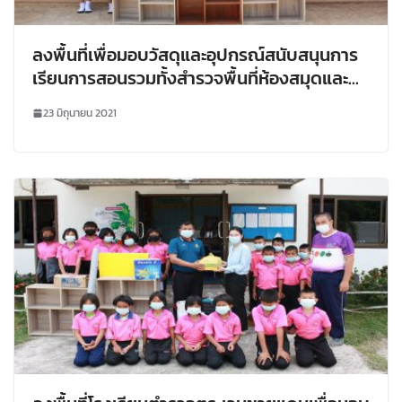
ลงพื้นที่เพื่อมอบวัสดุและอุปกรณ์สนับสนุนการ
เรียนการสอนรวมทั้งสำรวจพื้นที่ห้องสมุดและ
ห้องอนุบาลเพื่อเตรียมความพร้อมรับเสด็จฯ ณ
23 มิถุนายน 2021
รร.ตชด.ฮิลมาร์พาเบิล รร.ตชด.บ้านห้วยเป้า และ
รร.ตชด.บ้านนานกปีด อ.ปากชม จ.เลย