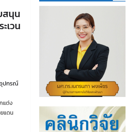
ับสนุน
ตระเวน
ะอุปกรณ์
ตกแต่ง
ชายแดน