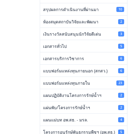
สรุปผลการดำเนินงานที่ผ่านมา
10
ห้องสมุดสถาบันวิจัยและพัฒนา
2
เงินรางวัลสนับสนุนนักวิจัยดีเด่น
3
เอกสารทั่วไป
5
เอกสารบริการวิชาการ
6
แบบฟอร์มแหล่งทุนภายนอก (สกสว.)
6
แบบฟอร์มแหล่งทุนภายใน
23
แผนปฏิบัติงานโครงการรักษ์น้ำฯ
2
แผ่นพับ/โครงการรักษ์น้ำฯ
2
แผนแม่บท อพ.สธ. - มรล.
4
โครงการอนุรักษ์พันธุกรรมพืชฯ (อพ.สธ.)
5