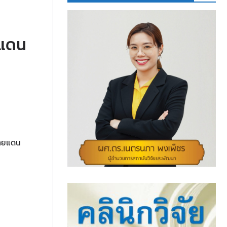
ก
ยแดน
ชายแดน