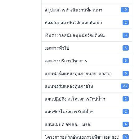
สรุปผลการดำเนินงานที่ผ่านมา
10
ห้องสมุดสถาบันวิจัยและพัฒนา
2
เงินรางวัลสนับสนุนนักวิจัยดีเด่น
3
เอกสารทั่วไป
5
เอกสารบริการวิชาการ
6
แบบฟอร์มแหล่งทุนภายนอก (สกสว.)
6
แบบฟอร์มแหล่งทุนภายใน
23
แผนปฏิบัติงานโครงการรักษ์น้ำฯ
2
แผ่นพับ/โครงการรักษ์น้ำฯ
2
แผนแม่บท อพ.สธ. - มรล.
4
โครงการอนุรักษ์พันธุกรรมพืชฯ (อพ.สธ.)
5