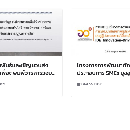
มพันธ์และเชิญชวนส่ง
โครงการการพัฒนาศัก
ื่อตีพิมพ์วารสารวิจัย
ประกอบการ SMEs มุ่งสู
สตร์และเทคโนโลยี คณะ
การที่ขับเคลื่อนด้วยน
2021
2 สิงหาคม 2021
สตร์และเทคโนโลยี
าลัยราชภัฏนครราชสีมา