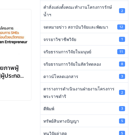
คำสั่งแต่งตั้งคณะทำงานโครงการรักษ์
2
น้ำฯ
จดหมายข่าว สถาบันวิจัยและพัฒนา
12
จรรยาวิชาชีพวิจัย
1
จริยธรรมการวิจัยในมนุษย์
11
จริยธรรมการวิจัยในสัตว์ทดลอง
8
ยภาพผู้
่ผู้ประกอบ
ดาวน์โหลดเอกสาร
3
วัตกรรม
ตารางการดำเนินงานฝ่ายงานโครงการ
2
พระราชดำริ
ตีพิมพ์
3
ทรัพย์สินทางปัญญา
5
ทุนวิจัยล่าสุด
5